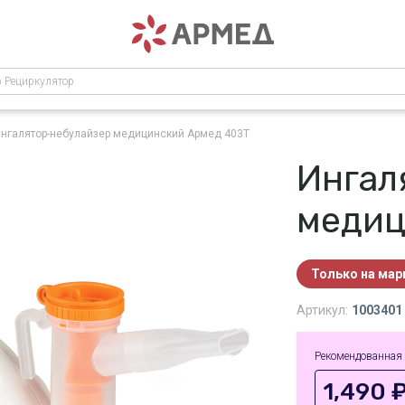
р Рециркулятор
нгалятор-небулайзер медицинский Армед 403Т
Ингал
медиц
Только на ма
Артикул:
1003401
Рекомендованная
1,490 