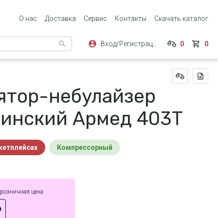
О нас
Доставка
Сервис
Контакты
Скачать каталог
Вход/Регистрация
0
0
ятор-небулайзер
инский Армед 403Т
ркетплейсах
Компрессорный
 розничная цена
₽