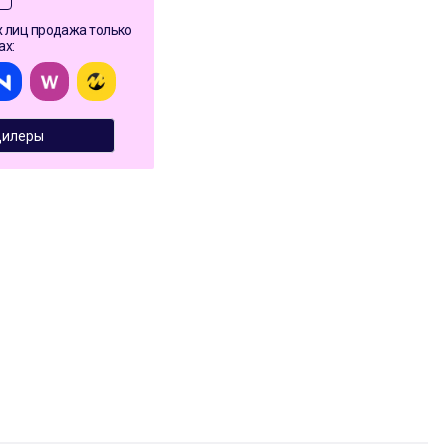
 лиц продажа только
ах:
илеры