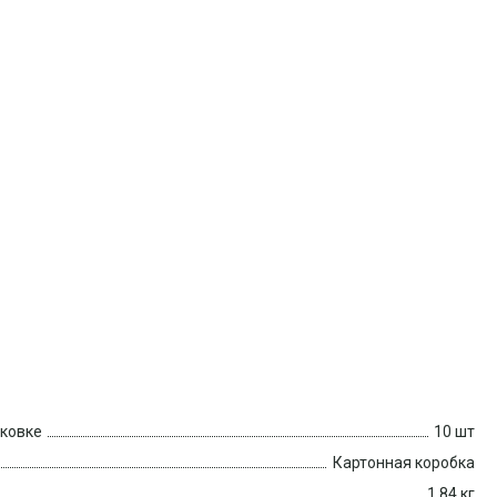
аковке
10 шт
Картонная коробка
1.84 кг