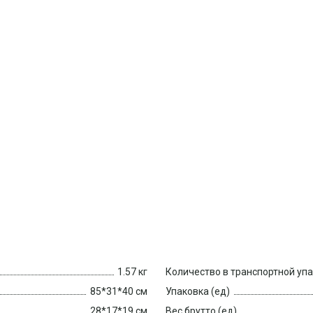
1.57 кг
Количество в транспортной уп
85*31*40 см
Упаковка (ед)
28*17*19 см
Вес брутто (ед)