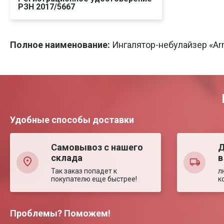
РЗН 2017/5667
Скачать
Печать
Полное наименование:
Ингалятор-небулайзер «Ar
Удобные способы доставки
Самовывоз с нашего
Д
склада
в
Так заказ попадет к
л
покупателю еще быстрее!
к
Проблемы? Поможем!