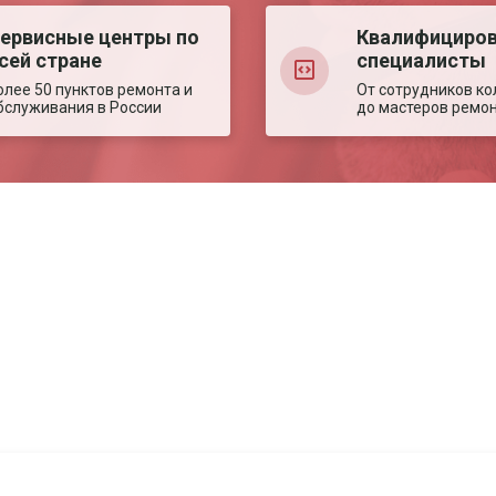
ервисные центры по
Квалифициро
сей стране
специалисты
олее 50 пунктов ремонта и
От сотрудников ко
бслуживания в России
до мастеров ремо
Авторизация
Авторизация