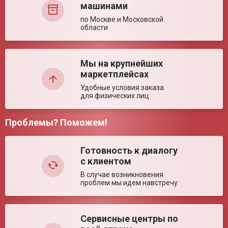
поручнями (± 5%)
машинами
2022/18276
2022/18276
Количество уровней
8 уровней
по Москве и Московской
регулировки высоты
области
Максимальная масса
135 кг
пользователя
Недостатки:
Мы на крупнейших
Ключевые преимущества
маркетплейсах
Особенности
Двухуровневая конструкция помогает
вставать; Легко сложить или разобрать для
Удобные условия заказа
перевозки или хранения
для физических лиц
Проблемы? Поможем!
Комментарий:
Готовность к диалогу
с клиентом
В случае возникновения
проблем мы идем навстречу
Сервисные центры по
Оставить отзыв