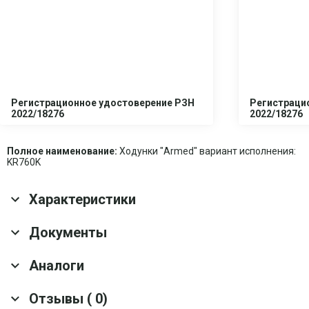
Регистрационное удостоверение РЗН
Регистраци
2022/18276
2022/18276
Полное наименование:
Ходунки "Armed" вариант исполнения:
KR760K
Характеристики
Основные характеристики
Документы
Гарантия
1 год
Аналоги
Скачать все документы
Оснащение
Кнопка для складывания; Перестановочные
фиксаторы смены режима передвижения
Отзывы ( 0)
Регулировка высоты
Телескопический механизм
Ходунки инвалидные Армед YU760 2 режима