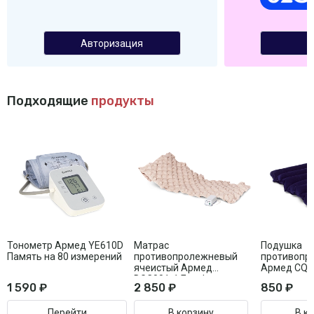
Авторизация
Подходящие
продукты
Тонометр Армед YE610D
Матрас
Подушка
Память на 80 измерений
противопролежневый
противопр
ячеистый Армед
Армед CQD
DGC001-1 Без функции
1 590 ₽
2 850 ₽
850 ₽
статик
Перейти
В корзину
В к