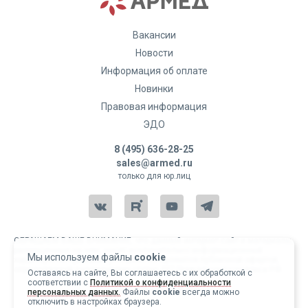
Вакансии
Новости
Информация об оплате
Новинки
Правовая информация
ЭДО
8 (495) 636-28-25
sales@armed.ru
только для юр.лиц
ОБРАЩАЕМ ВАШЕ ВНИМАНИЕ, что данный интернет-сайт и материалы,
размещенные на нем, носят исключительно информационный
Мы используем файлы
cookie
характер и ни при каких условиях не являются публичной офертой,
определяемой положениями статьи 437 Гражданского кодекса РФ.
Оставаясь на сайте, Вы соглашаетесь с их обработкой с
соответствии с
Политикой о конфиденциальности
Copyright 2004-2026 © Армед
персональных данных.
Файлы
cookie
всегда можно
отключить в настройках браузера.