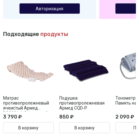
Авторизация
Подходящие
продукты
Матрас
Подушка
Тонометр 
противопролежневый
противопролежневая
Память на 
ячеистый Армед
Армед CQD-P
DGC001-1 С функцией
3 790 ₽
850 ₽
2 090 ₽
статик
В корзину
В корзину
Пе