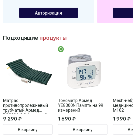
Авторизация
Подходящие
продукты
Матрас
Тонометр Армед
Mesh-небу
противопролежневый
YE8300N Память на 99
медицинск
трубчатый Армед
измерений
M102
DGC001-2 С функцией
9 290 ₽
1 690 ₽
1 990 ₽
статик
В корзину
В корзину
В к