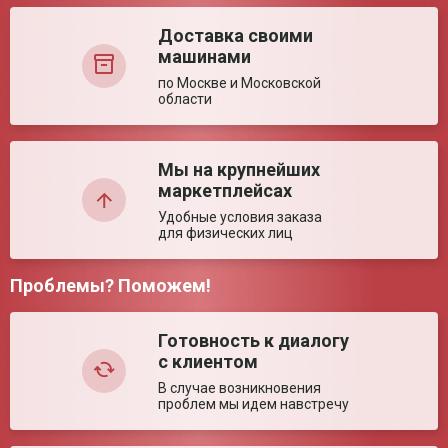
состоянии (± 5%)
Доставка своими
Ширина между
460 мм
Регистрационное удостоверение РЗН
Регистраци
поручнями (± 5%)
машинами
2022/18276
2022/18276
Диаметр колес (± 5%)
250/195 мм
по Москве и Московской
Количество уровней
6 уровней
области
регулировки высоты
Максимальная масса
120 кг
Недостатки:
пользователя
Мы на крупнейших
маркетплейсах
Ключевые преимущества
Удобные условия заказа
Особенности
Увеличенные передние колёса улучшают
для физических лиц
маневренность; Оптимально для
повседневных дел; Легко сложить для
перевозки или хранения
Проблемы? Поможем!
Комментарий:
Готовность к диалогу
с клиентом
В случае возникновения
проблем мы идем навстречу