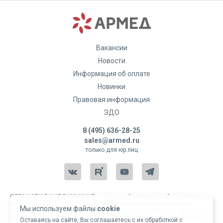
Вакансии
Новости
Информация об оплате
Новинки
Правовая информация
ЭДО
8 (495) 636-28-25
sales@armed.ru
только для юр.лиц
ОБРАЩАЕМ ВАШЕ ВНИМАНИЕ, что данный интернет-сайт и материалы,
размещенные на нем, носят исключительно информационный
Мы используем файлы
cookie
характер и ни при каких условиях не являются публичной офертой,
определяемой положениями статьи 437 Гражданского кодекса РФ.
Оставаясь на сайте, Вы соглашаетесь с их обработкой с