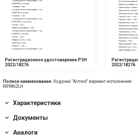
Регистрационное удостоверение РЗН
Регистраци
2022/18276
2022/18276
Полное наименование:
Ходунки "Armed" вариант исполнения:
KR9862LH
Характеристики
Основные характеристики
Документы
Гарантия
1 год
Аналоги
Скачать все документы
Оснащение
Сиденье; Съёмная сумка; Опорный поручень;