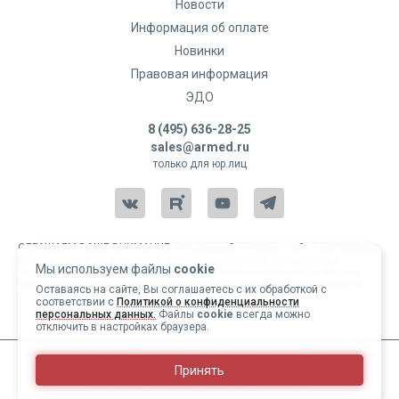
Новости
Информация об оплате
Новинки
Правовая информация
ЭДО
8 (495) 636-28-25
sales@armed.ru
только для юр.лиц
ОБРАЩАЕМ ВАШЕ ВНИМАНИЕ, что данный интернет-сайт и материалы,
размещенные на нем, носят исключительно информационный
Мы используем файлы
cookie
характер и ни при каких условиях не являются публичной офертой,
определяемой положениями статьи 437 Гражданского кодекса РФ.
Оставаясь на сайте, Вы соглашаетесь с их обработкой с
соответствии с
Политикой о конфиденциальности
Copyright 2004-2026 © Армед
персональных данных.
Файлы
cookie
всегда можно
отключить в настройках браузера.
ИМЕЮТСЯ ПРОТИВОПОКАЗАНИЯ, ПЕРЕД ИСПОЛЬЗОВАНИЕМ
Принять
НЕОБХОДИМО ОЗНАКОМИТЬСЯ С ИНСТРУКЦИЕЙ И
1
/
31
ПРОКОНСУЛЬТИРОВАТЬСЯ С ВРАЧОМ