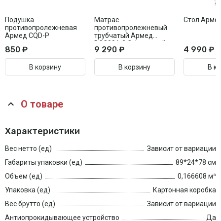
Подушка
Матрас
Стол Арме
противопролежневая
противопролежневый
Армед CQD-P
трубчатый Армед
DGC001-2 С функцией
850 ₽
9 290 ₽
4 990 ₽
статик
В корзину
В корзину
В к
О товаре
Характеристики
Вес нетто (ед)
Зависит от вариации
Габариты упаковки (ед)
89*24*78 см
Объем (ед)
0,166608 м³
Упаковка (ед)
Картонная коробка
Вес брутто (ед)
Зависит от вариации
Антиопрокидывающее устройство
Да