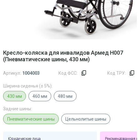
Кресло-коляска для инвалидов Армед H007
(Пневматические шины, 430 мм)
Артикул:
1004003
Код ФСС:
Код ТРУ:
Ширина сиденья (± 5%):
430 мм
460 мм
480 мм
Задние шины:
Пневматические шины
Цельнолитые шины
Юридические лица
Рекомендованная р