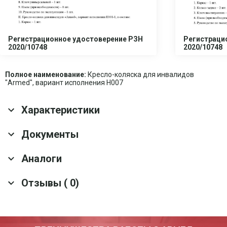
Регистрационное удостоверение РЗН
Регистраци
2020/10748
2020/10748
Полное наименование:
Кресло-коляска для инвалидов
"Armed", вариант исполнения H007
Характеристики
Основные характеристики
Документы
Антиопрокидывающее
Да
Аналоги
устройство
Скачать все документы
Гарантия
1 год
Отзывы ( 0)
Срок службы
5 лет
Кресло-коляска для инвалидов Армед H002
Оснащение
Поясной ремень безопасности; Карман для
вещей; Роликовые антиопрокидыватели
Тип тормозного
Стояночный
Артикул: 19557
механизма
Оставить отзыв