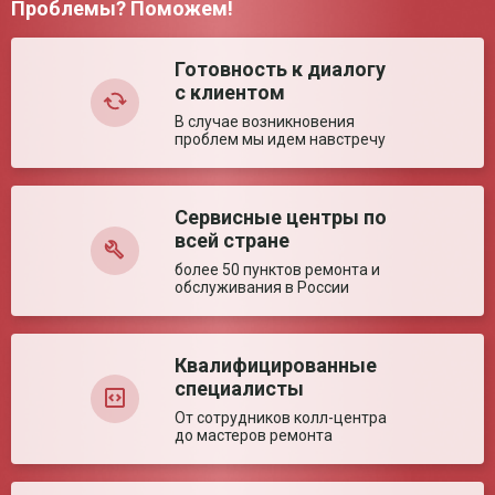
Проблемы? Поможем!
Грузоподъемность
120 кг
Комментарий:
Размер в сложенном
950*280*940 мм
состоянии (± 5%)
Готовность к диалогу
с клиентом
Ширина сиденья (±
465 мм
5%)
В случае возникновения
Ширина между
460 мм
проблем мы идем навстречу
поручнями (± 5%)
Глубина сиденья (±
460 мм
5%)
Сервисные центры по
Оставить отзыв
Диаметр колес (± 5%)
200/610 мм
всей стране
Высота сиденья (±
500 мм
5%)
более 50 пунктов ремонта и
обслуживания в России
Угол наклона спинки
4-80°
(± 5%)
Ключевые преимущества
Квалифицированные
специалисты
Особенности
Высокая, регулируемая по углу спинка.
От сотрудников колл-центра
до мастеров ремонта