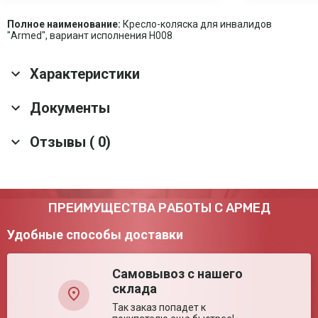
Полное наименование:
Кресло-коляска для инвалидов
"Armed", вариант исполнения H008
Характеристики
Основные характеристики
Документы
Антиопрокидывающее
Да
Отзывы ( 0)
устройство
Скачать все документы
Гарантия
1 год
Срок службы
5 лет
Оснащение
Мягкие упоры под голень; Подголовник
Оставить отзыв
ПРЕИМУЩЕСТВА РАБОТЫ С АРМЕД
Тип тормозного
Стояночный
механизма
Удобные способы доставки
Материал рамы
Металлический сплав
Тип рамы
Складная
Самовывоз с нашего
Тип подлокотников
Съёмные
склада
Задние шины
Пневматические
Так заказ попадет к
Передние шины
Цельнолитые