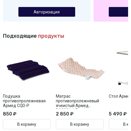
Авторизация
Подходящие
продукты
Подушка
Матрас
Стол Арме
противопролежневая
противопролежневый
Армед CQD-P
ячеистый Армед
DGC001-1 Без функции
850 ₽
2 850 ₽
5 490 ₽
статик
В корзину
В корзину
В к