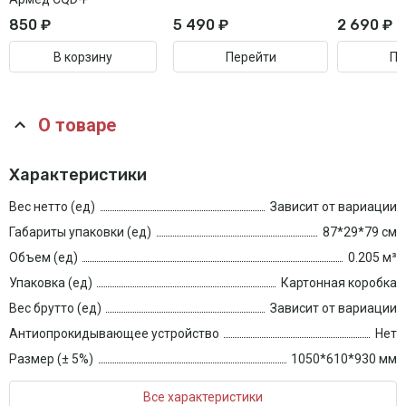
850 ₽
5 490 ₽
2 690 ₽
В корзину
Перейти
Пе
О товаре
Характеристики
Вес нетто (ед)
Зависит от вариации
Габариты упаковки (ед)
87*29*79 см
Объем (ед)
0.205 м³
Упаковка (ед)
Картонная коробка
Вес брутто (ед)
Зависит от вариации
Антиопрокидывающее устройство
Нет
Размер (± 5%)
1050*610*930 мм
Все характеристики