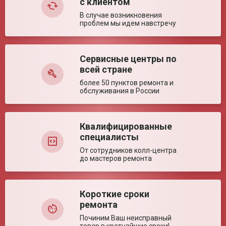
с клиентом
поручнями (± 5%)
В случае возникновения
Глубина сиденья (±
430 мм
проблем мы идем навстречу
5%)
Диаметр колес (± 5%)
175/610 мм
Высота сиденья (±
480 мм
5%)
Сервисные центры по
Оставить отзыв
всей стране
Ключевые преимущества
более 50 пунктов ремонта и
обслуживания в России
Особенности
Оптимальная для помещений. Облегченная
складная конструкция.
Квалифицированные
специалисты
От сотрудников колл-центра
до мастеров ремонта
Короткие сроки
ремонта
Починим Ваш неисправный