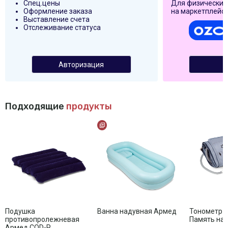
Спец.цены
Для физических
Оформление заказа
на маркетплейса
Выставление счета
Отслеживание статуса
Авторизация
Подходящие
продукты
Подушка
Ванна надувная Армед
Тонометр 
противопролежневая
Память на 
Армед CQD-P