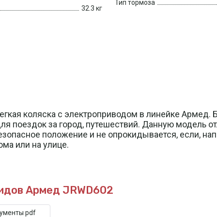
Тип тормоза
32.3 кг
легкая коляска с электроприводом в линейке Армед.
для поездок за город, путешествий. Данную модель 
безопасное положение и не опрокидывается, если, на
ма или на улице.
лидов Армед JRWD602
кументы pdf