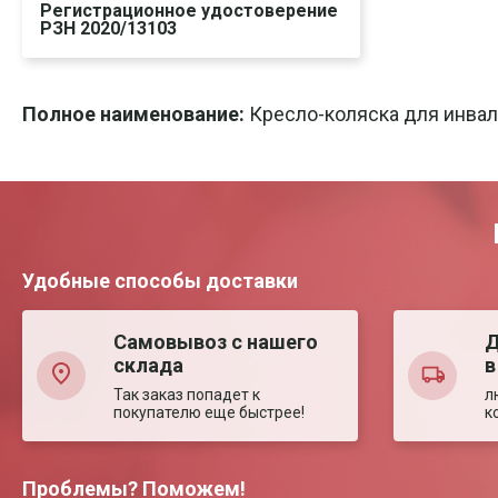
Регистрационное удостоверение
РЗН 2020/13103
Скачать
Печать
Полное наименование:
Кресло-коляска для инва
Удобные способы доставки
Самовывоз с нашего
Д
склада
в
Так заказ попадет к
л
покупателю еще быстрее!
к
Проблемы? Поможем!