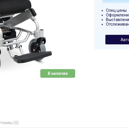
Спец.цены
Оформление
Выставлени
Отслеживан
Авт
В наличии
тзывы (0)