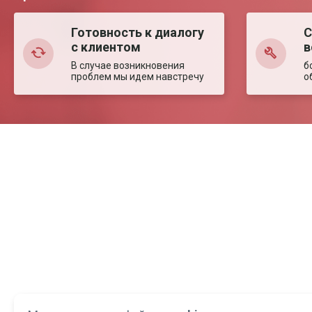
Готовность к диалогу
С
с клиентом
в
В случае возникновения
б
проблем мы идем навстречу
о