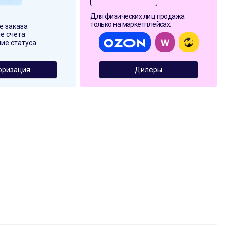
Для физических лиц продажа
только на маркетплейсах:
 заказа
е счета
ие статуса
оризация
Дилеры