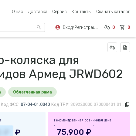
О нас
Доставка
Сервис
Контакты
Скачать каталог
Вход/Регистрация
0
0
о-коляска для
идов Армед JRWD602
а
Облегченная рама
Код ФСС:
07-04-01.0040
Код ТРУ:
309220000.070000401.0142.0040.643
а
Рекомендованная розничная цена
75,900 ₽
₽