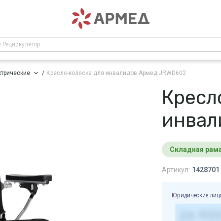
р Рециркулятор
ктрические
Кресло-коляска для инвалидов Армед JRWD602
Кресл
инвал
Складная рам
Артикул:
1428701
Юридические лиц