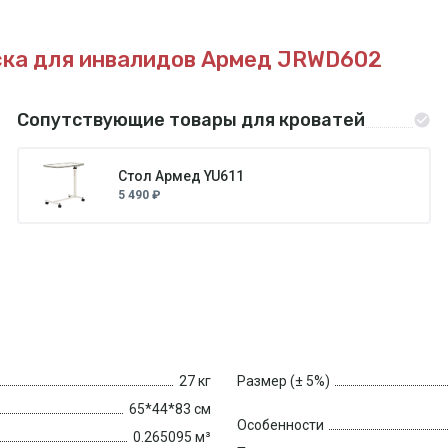
ска для инвалидов Армед JRWD602
Сопутствующие товары для кроватей
Стол Армед YU611
5 490 ₽
27 кг
Размер (± 5%)
65*44*83 см
Особенности
0.265095 м³