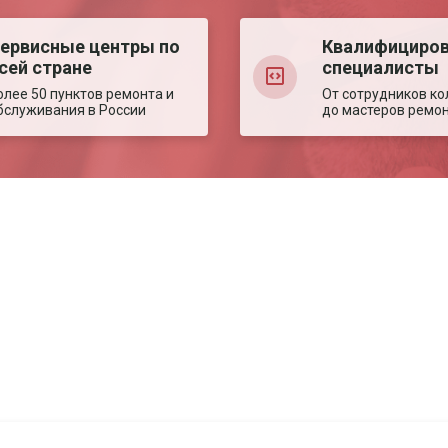
ервисные центры по
Квалифициро
сей стране
специалисты
олее 50 пунктов ремонта и
От сотрудников ко
бслуживания в России
до мастеров ремо
Авторизация
Авторизация