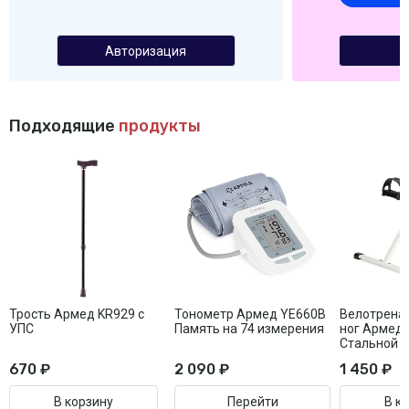
Авторизация
Подходящие
продукты
Трость Армед KR929 с
Тонометр Армед YE660B
Велотренаж
УПС
Память на 74 измерения
ног Армед
Стальной
670 ₽
2 090 ₽
1 450 ₽
В корзину
Перейти
В к