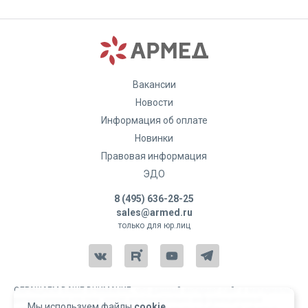
Вакансии
Новости
Информация об оплате
Новинки
Правовая информация
ЭДО
8 (495) 636-28-25
sales@armed.ru
только для юр.лиц
ОБРАЩАЕМ ВАШЕ ВНИМАНИЕ, что данный интернет-сайт и материалы,
размещенные на нем, носят исключительно информационный
Мы используем файлы
cookie