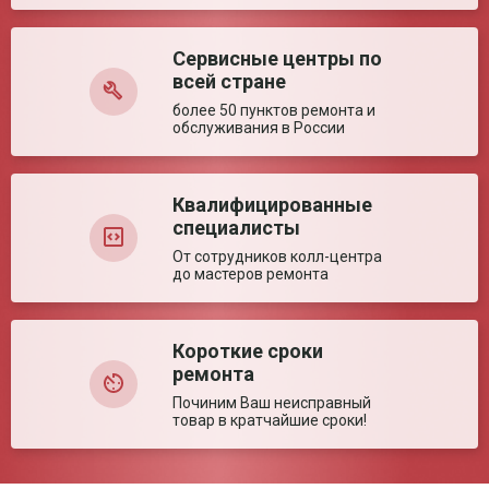
Высота сиденья (±
500-600 мм
5%)
Сервисные центры по
Оставить отзыв
Ключевые преимущества
всей стране
Особенности
Легко установить над унитазом; Съёмно-
более 50 пунктов ремонта и
откидная крышка; Регулируемая высота
обслуживания в России
Квалифицированные
специалисты
От сотрудников колл-центра
до мастеров ремонта
Короткие сроки
ремонта
Починим Ваш неисправный
товар в кратчайшие сроки!