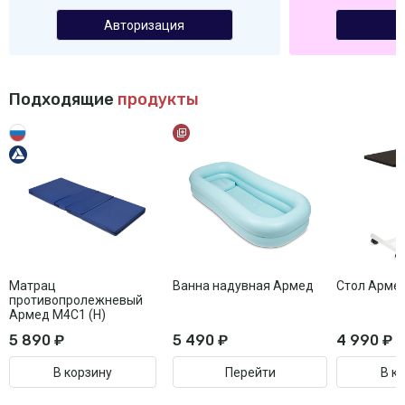
Авторизация
Подходящие
продукты
Матрац
Ванна надувная Армед
Стол Арме
противопролежневый
Армед М4С1 (Н)
5 890 ₽
5 490 ₽
4 990 ₽
В корзину
Перейти
В к