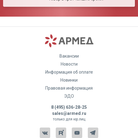
соотношение цена-качество. Отмечу бесшумную работу,
простоту и легкость управления. Ячейки сдуваются по
очереди, что обеспечивает легкий массажный эффект и
предотвращает возникновение пролежней. Чистится матрас
очень просто с помощью смоченной водой губки. С вами
приятно иметь дело!
Вакансии
Новости
Информация об оплате
Новинки
Правовая информация
Ваша оценка:
ЭДО
8 (495) 636-28-25
Достоинства:
sales@armed.ru
только для юр.лиц