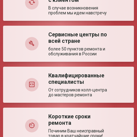
Купил матрас для мамы и папы. Приятный массажный
В случае возникновения
эффект присутствует, есть функция поочередного
проблем мы идем навстречу
надувания ячеек, цена волшебная. Я впечатлен, всем
рекомендую!
Дата: 12 февраля 2017
Сервисные центры по
Трофим Андреевич
всей стране
более 50 пунктов ремонта и
обслуживания в России
Комментарий:
Приобрели этот матрас по совету друзей. Менеджер
детально проконсультировал по всем вопросам.
Преимущества: удобство, небольшой массажный эффект,
водоотталкивающую ткань легко чистить. Стоимость -
Квалифицированные
низкая, а качество - высокое! Красота! Супруг доволен.
специалисты
Благодарю магазин Доброта за доступные и полезные
товары.
От сотрудников колл-центра
до мастеров ремонта
Дата: 17 ноября 2017
Белозёрова Любовь
Короткие сроки
ремонта
Комментарий:
Починим Ваш неисправный
Купили этот матрас вместе с кроваться и основным
товар в кратчайшие сроки!
матрасом по рекомендации знакомых. Порадовало