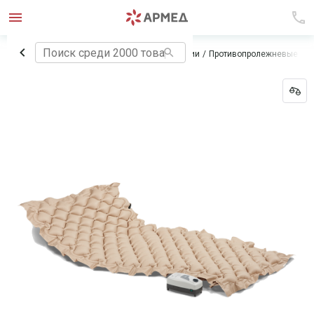
Главная
Технические средства реабилитации
Противопролежневые си