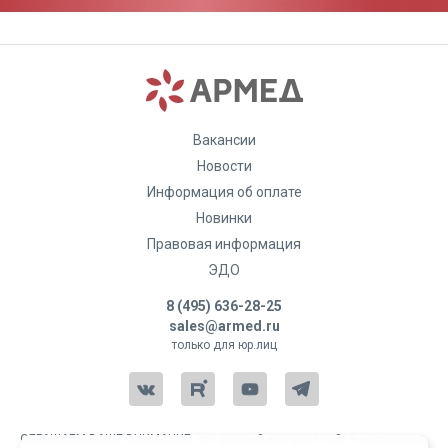
рабочий режим
Ключевые преимущества
Особенности
Компактный размер позволяет разместить
монитор даже на небольшой поверхности.
Ёмкий аккумулятор обеспечивает стабильную
автономную работу.
Вакансии
Новости
Информация об оплате
Новинки
Правовая информация
ЭДО
8 (495) 636-28-25
sales@armed.ru
только для юр.лиц
ОБРАЩАЕМ ВАШЕ ВНИМАНИЕ, что данный интернет-сайт и материалы,