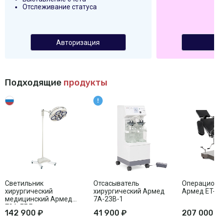
Отслеживание статуса
Авторизация
Подходящие
продукты
Светильник
Отсасыватель
Операцион
хирургический
хирургический Армед
Армед ET-I
медицинский Армед
7A-23B-1
734-ЛЕД
142 900 ₽
41 900 ₽
207 000 