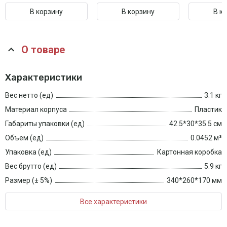
В корзину
В корзину
В к
О товаре
Характеристики
Вес нетто (ед)
3.1 кг
Материал корпуса
Пластик
Габариты упаковки (ед)
42.5*30*35.5 см
Объем (ед)
0.0452 м³
Упаковка (ед)
Картонная коробка
Вес брутто (ед)
5.9 кг
Размер (± 5%)
340*260*170 мм
Все характеристики