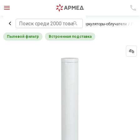
Главная
Медицинское оборудование
Рециркуляторы-облучатели
Реци
Пылевой фильтр
Встроенная подставка