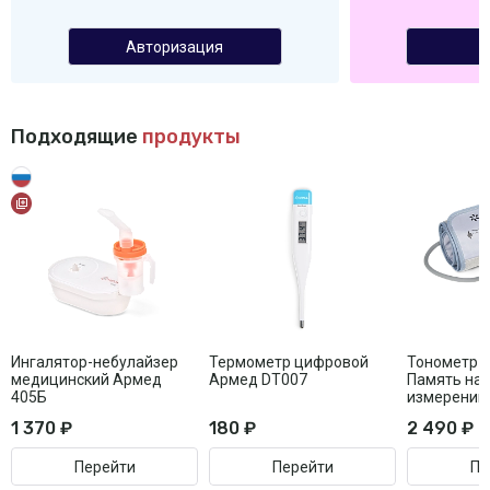
Авторизация
Подходящие
продукты
Ингалятор-небулайзер
Термометр цифровой
Тонометр 
медицинский Армед
Армед DT007
Память на 
405Б
измерений
1 370 ₽
180 ₽
2 490 ₽
Перейти
Перейти
Пе