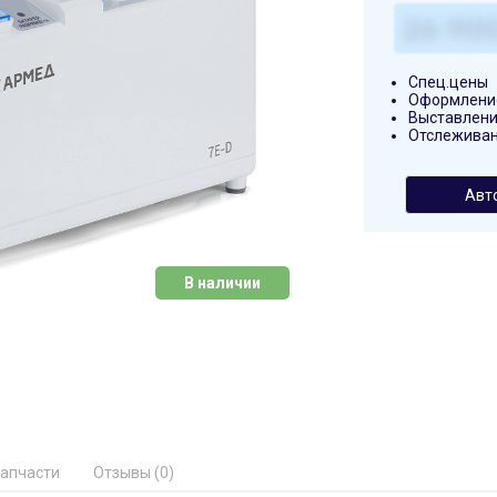
Спец.цены
Оформление
Выставлени
Отслеживан
Авт
В наличии
апчасти
Отзывы (0)