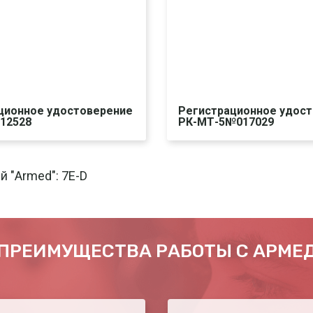
ционное удостоверение
Регистрационное удос
/12528
РК-МТ-5№017029
чать
Печать
Скачать
 "Armed": 7E-D
ПРЕИМУЩЕСТВА РАБОТЫ С АРМЕ