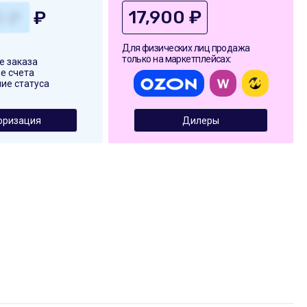
17,900 ₽
₽
Для физических лиц продажа
только на маркетплейсах:
 заказа
е счета
ие статуса
оризация
Дилеры