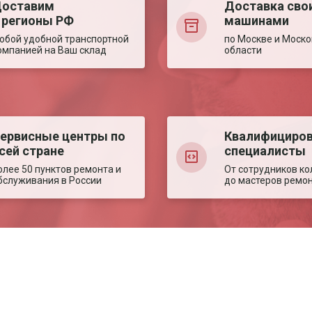
оставим
Доставка сво
 регионы РФ
машинами
юбой удобной транспортной
по Москве и Моско
омпанией на Ваш склад
области
ервисные центры по
Квалифициро
сей стране
специалисты
олее 50 пунктов ремонта и
От сотрудников ко
бслуживания в России
до мастеров ремо