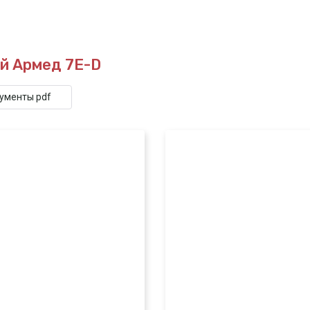
й Армед 7E-D
кументы pdf