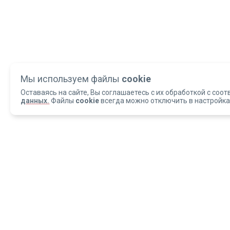
Мы используем файлы
cookie
Оставаясь на сайте, Вы соглашаетесь с их обработкой с соот
данных.
Файлы
cookie
всегда можно отключить в настройка
Copyright 2004-2026 © Армед
ОБРАЩАЕМ ВАШЕ ВНИМАНИЕ, что данный интернет-сайт и материалы,
размещенные на нем, носят исключительно информационный характер и
ни при каких условиях не являются публичной офертой, определяемой
положениями статьи 437 Гражданского кодекса РФ.