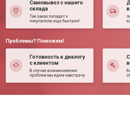
Самовывоз с нашего
Д
склада
в
Так заказ попадет к
л
покупателю еще быстрее!
к
Проблемы? Поможем!
Готовность к диалогу
С
с клиентом
в
В случае возникновения
б
проблем мы идем навстречу
о