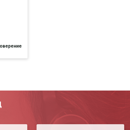
товерение
Печать
Д