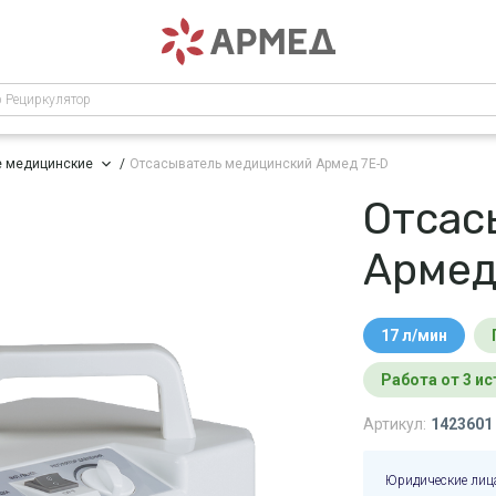
р Рециркулятор
е медицинские
Отсасыватель медицинский Армед 7E-D
Отсас
Армед
17 л/мин
работа от 3 и
Артикул:
1423601
Юридические лиц