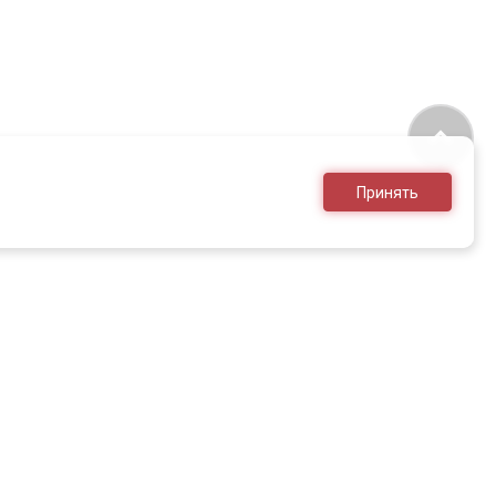
Принять
8 (495) 636-28-25
sales@armed.ru
только для юр.лиц