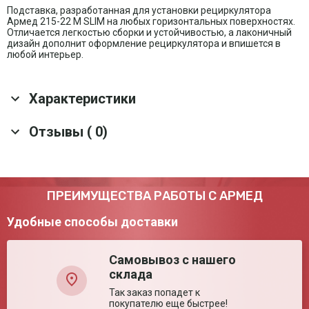
Подставка, разработанная для установки рециркулятора
Армед 215-22 M SLIM на любых горизонтальных поверхностях.
Отличается легкостью сборки и устойчивостью, а лаконичный
дизайн дополнит оформление рециркулятора и впишется в
любой интерьер.
Характеристики
Основные характеристики
Отзывы ( 0)
Материал
металл
Транспортные характеристики
Оставить отзыв
ПРЕИМУЩЕСТВА РАБОТЫ С АРМЕД
Вес нетто (ед)
0.5 кг
Удобные способы доставки
Габариты упаковки
13.5*12.5*10 см
(ед)
Объем (ед)
0.0016875 м³
Самовывоз с нашего
Упаковка (ед)
Картонная коробка
склада
Вес брутто (ед)
0.52 кг
Так заказ попадет к
Страна производства
Россия
покупателю еще быстрее!