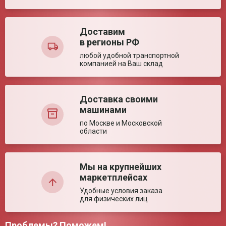
Технические характеристики
Доставим
Размер (± 5%)
130*95*115 мм
в регионы РФ
Ваша оценка:
любой удобной транспортной
компанией на Ваш склад
Достоинства:
Доставка своими
машинами
по Москве и Московской
области
Недостатки:
Мы на крупнейших
маркетплейсах
Удобные условия заказа
для физических лиц
Проблемы? Поможем!