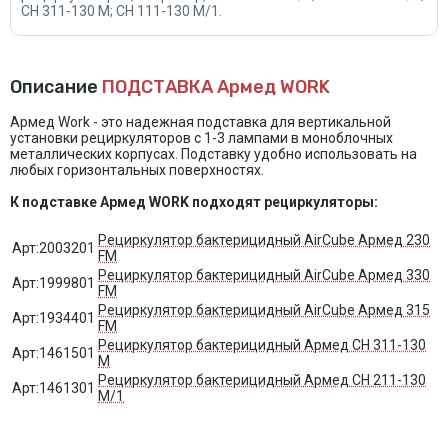
CH 311-130 М; CH 111-130 М/1.
Описание
ПОДСТАВКА Армед WORK
Армед Work - это надежная подставка для вертикальной
установки рециркуляторов с 1-3 лампами в моноблочных
металлических корпусах. Подставку удобно использовать на
любых горизонтальных поверхностях.
К подставке Армед WORK подходят рециркуляторы:
Рециркулятор бактерицидный AirCube Армед 230
Арт:2003201
FM
Рециркулятор бактерицидный AirCube Армед 330
Арт:1999801
FM
Рециркулятор бактерицидный AirCube Армед 315
Арт:1934401
FM
Рециркулятор бактерицидный Армед CH 311-130
Арт:1461501
М
Рециркулятор бактерицидный Армед CH 211-130
Арт:1461301
М/1