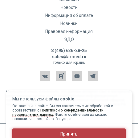
Новости
Информация об оплате
Новинки
Комментарий:
Правовая информация
ЭДО
8 (495) 636-28-25
sales@armed.ru
только для юр.лиц
Оставить отзыв
ОБРАЩАЕМ ВАШЕ ВНИМАНИЕ, что данный интернет-сайт и материалы,
размещенные на нем, носят исключительно информационный
Мы используем файлы
cookie
характер и ни при каких условиях не являются публичной офертой,
определяемой положениями статьи 437 Гражданского кодекса РФ.
Оставаясь на сайте, Вы соглашаетесь с их обработкой с
соответствии с
Политикой о конфиденциальности
Copyright 2004-2026 © Армед
персональных данных.
Файлы
cookie
всегда можно
отключить в настройках браузера.
ИМЕЮТСЯ ПРОТИВОПОКАЗАНИЯ, ПЕРЕД ИСПОЛЬЗОВАНИЕМ
Принять
НЕОБХОДИМО ОЗНАКОМИТЬСЯ С ИНСТРУКЦИЕЙ И