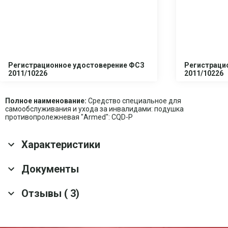
Регистрационное удостоверение ФСЗ
Регистраци
2011/10226
2011/10226
Полное наименование:
Средство специальное для
самообслуживания и ухода за инвалидами: подушка
противопролежневая "Armed": CQD-P
Характеристики
Основные характеристики
Документы
Тип
Пневматическая
Отзывы ( 3)
Скачать все документы
Материал
Непромокаемая ткань
Транспортные характеристики