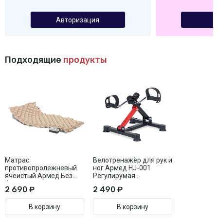
Авторизация
Подходящие
продукты
Матрас
Велотренажёр для рук и
противопролежневый
ног Армед HJ-001
ячеистый Армед Без
Регулирумая
функции статик
конструкция
2 690 ₽
2 490 ₽
В корзину
В корзину