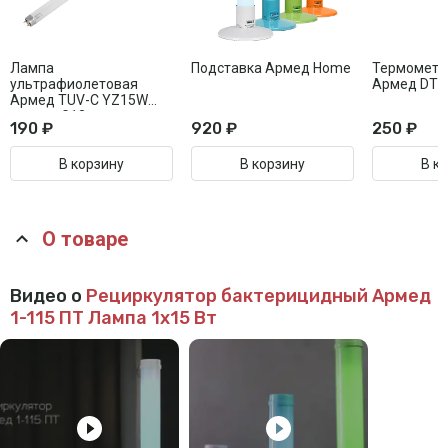
Лампа
Подставка Армед Home
Термометр
ультрафиолетовая
Армед DT0
Армед TUV-C YZ15W
цоколь G13
190 ₽
920 ₽
250 ₽
В корзину
В корзину
В к
О товаре
Видео о
Рециркулятор бактерицидный Армед
1-115 ПТ
Лампа 1х15 Вт