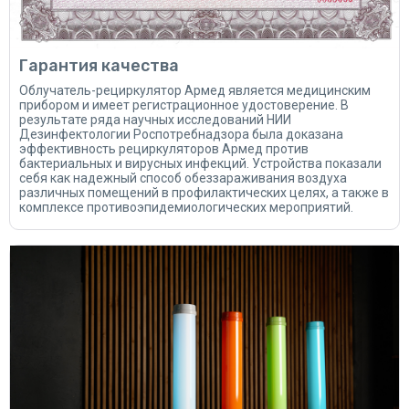
Гарантия качества
Облучатель-рециркулятор Армед является медицинским
прибором и имеет регистрационное удостоверение. В
результате ряда научных исследований НИИ
Дезинфектологии Роспотребнадзора была доказана
эффективность рециркуляторов Армед против
бактериальных и вирусных инфекций. Устройства показали
себя как надежный способ обеззараживания воздуха
различных помещений в профилактических целях, а также в
комплексе противоэпидемиологических мероприятий.