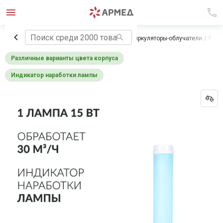
Главная
Медицинское оборудование
Рециркуляторы-облучатели
Реци
различные варианты цвета корпуса
индикатор наработки лампы