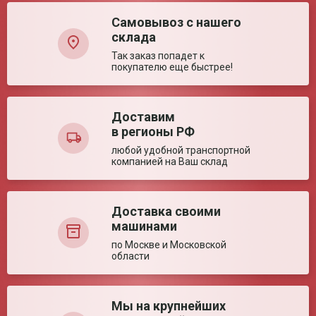
Самовывоз с нашего
Транспортные характеристики
склада
Вес нетто (ед)
8.3 кг
Так заказ попадет к
покупателю еще быстрее!
Габариты упаковки
89*36*15 см
(ед)
Объем (ед)
0.04806 м³
Упаковка (ед)
Картонная коробка
Доставим
в регионы РФ
Ваша оценка:
Вес брутто (ед)
9.3 кг
Страна производства
Китай
любой удобной транспортной
компанией на Ваш склад
Достоинства:
Технические характеристики
Мощность ламп
15 Вт
Доставка своими
Регистрационное удостоверение РЗН
Регистраци
Производительность
140 м³/ч
машинами
2020/9629
2020/9629
Размер (± 5%)
830*315*125 мм
по Москве и Московской
Потребляемая
140 Вт
области
мощность
Уровень шума
60 дБ
Недостатки:
Электропитание
220 В 50/60 Гц
Мы на крупнейших