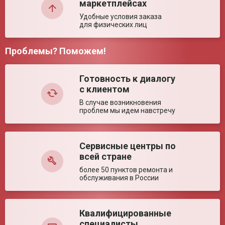
Рекомендуемый
140 м³
маркетплейсах
объем помещения
Удобные условия заказа
для физических лиц
Ключевые преимущества
Особенности
Бесперерывная работа в присутствии людей и
Проблемы? Поможем!
животных. Индикатор наработки лампы.
Комментарий:
Возможность установки на передвижную
подставку.
Готовность к диалогу
с клиентом
В случае возникновения
проблем мы идем навстречу
Сервисные центры по
Оставить отзыв
всей стране
более 50 пунктов ремонта и
обслуживания в России
Квалифицированные
специалисты