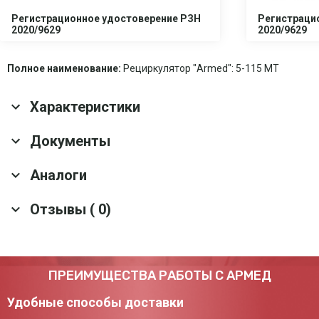
Регистрационное удостоверение РЗН
Регистраци
2020/9629
2020/9629
Полное наименование:
Рециркулятор "Armed": 5-115 МТ
Характеристики
Основные характеристики
Документы
Количество ламп
5 шт.
Аналоги
Скачать все документы
Гарантия
1 год
Оснащение
Индикатор времени; 8 запасных сменных
Отзывы ( 0)
фильтров
Рециркулятор бактерицидный Армед 3-115
Материал корпуса
Металл
МТ Лампа 3х15 Вт
Категории
Жилые помещения, I, II, III, IV, V
помещений
Артикул: 19768
Оставить отзыв
Тип облучателя
Закрытый
ПРЕИМУЩЕСТВА РАБОТЫ С АРМЕД
12 290 ₽
Тип цоколя лампы
G13
Удобные способы доставки
Добавить в корзину
Наличие индикатора
да
наработки ламп