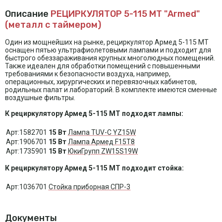
Описание
РЕЦИРКУЛЯТОР 5-115 МТ "Armed"
(металл с таймером)
Один из мощнейших на рынке, рециркулятор Армед 5-115 МТ
оснащен пятью ультрафиолетовыми лампами и подходит для
быстрого обеззараживания крупных многолюдных помещений.
Также идеален для обработки помещений с повышенными
требованиями к безопасности воздуха, например,
операционных, хирургических и перевязочных кабинетов,
родильных палат и лабораторий. В комплекте имеются сменные
воздушные фильтры.
К рециркулятору Армед 5-115 МТ подходят лампы:
Арт:1582701
15 Вт
Лампа TUV-C YZ15W
Арт:1906701
15 Вт
Лампа Армед F15T8
Арт:1735901
15 Вт
ЮкиГрупп ZW15S19W
К рециркулятору Армед 5-115 МТ подходит стойка:
Арт:1036701
Стойка приборная СПР-3
Документы