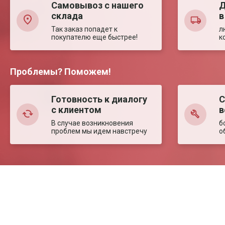
Самовывоз с нашего
Д
склада
в
Так заказ попадет к
л
покупателю еще быстрее!
к
Проблемы? Поможем!
Готовность к диалогу
С
с клиентом
в
В случае возникновения
б
проблем мы идем навстречу
о