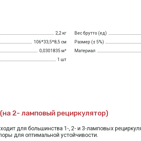
2,2 кг
Вес брутто (ед)
106*33,5*8,5 см
Размер (± 5%)
0,0301835 м³
Материал
1 шт
на 2- ламповый рециркулятор)
дходит для большинства 1-, 2- и 3-ламповых рецирк
поры для оптимальной устойчивости.