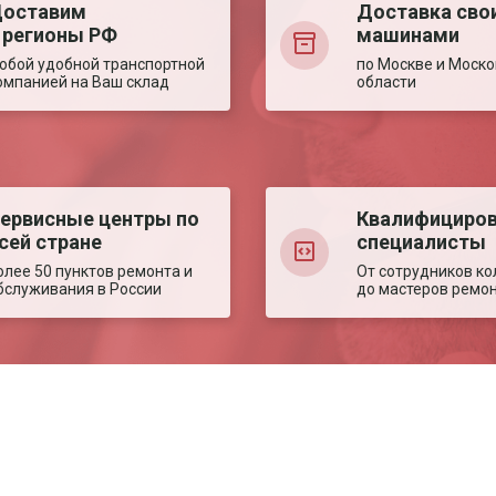
оставим
Доставка сво
 регионы РФ
машинами
юбой удобной транспортной
по Москве и Моско
омпанией на Ваш склад
области
ервисные центры по
Квалифициро
сей стране
специалисты
олее 50 пунктов ремонта и
От сотрудников ко
бслуживания в России
до мастеров ремо