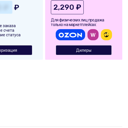
2,290 ₽
₽
Для физических лиц продажа
только на маркетплейсах:
 заказа
е счета
ие статуса
оризация
Дилеры