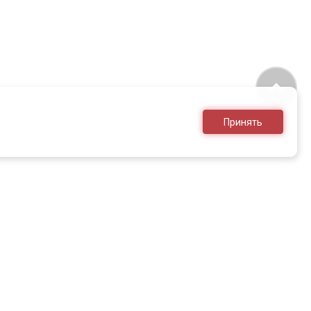
Принять
8 (495) 636-28-25
sales@armed.ru
только для юр.лиц