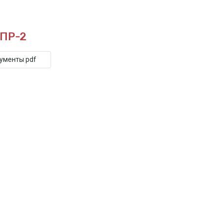
СПР-2
кументы pdf