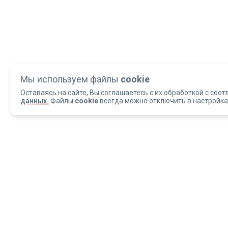
Мы используем файлы
cookie
Оставаясь на сайте, Вы соглашаетесь с их обработкой с соот
данных.
Файлы
cookie
всегда можно отключить в настройка
Copyright 2004-2026 © Армед
ОБРАЩАЕМ ВАШЕ ВНИМАНИЕ, что данный интернет-сайт и материалы,
размещенные на нем, носят исключительно информационный характер и
ни при каких условиях не являются публичной офертой, определяемой
положениями статьи 437 Гражданского кодекса РФ.