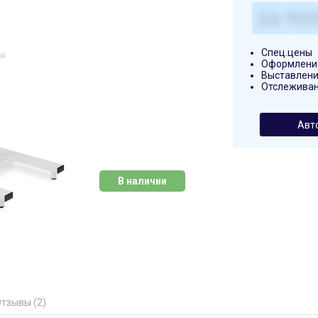
Спец.цены
Оформление
Выставлени
Отслеживан
Авт
В наличии
тзывы (2)