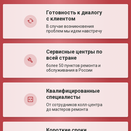
Комментарий:
освещения
Время выхода на
1 мин
Готовность к диалогу
рабочий режим
с клиентом
Ключевые преимущества
В случае возникновения
проблем мы идем навстречу
Особенности
Удобный передвижной светильник с
возможностью простой настройки рабочего
поля. Возможность фокусировки обеспечивает
оптимальное освещение необходимой зоны.
Сервисные центры по
Оставить отзыв
всей стране
более 50 пунктов ремонта и
обслуживания в России
Квалифицированные
специалисты
От сотрудников колл-центра
до мастеров ремонта
Короткие сроки