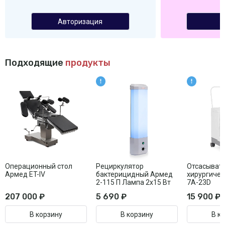
Авторизация
Подходящие
продукты
Операционный стол
Рециркулятор
Отсасыват
Армед ET-IV
бактерицидный Армед
хирургиче
2-115 П Лампа 2х15 Вт
7А-23D
207 000 ₽
5 690 ₽
15 900 ₽
В корзину
В корзину
В к