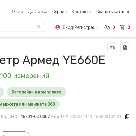
О нас
Доставка
Сервис
Контакты
Скачать каталог
Вход/Регистрация
0
0
етр Армед YE660E
 100 измерений
Батарейки в комплекте
 манжета или манжета 360
Код ФСС:
15-01-02.0007
Код ТРУ:
325021111.150000102.0142.0007.156