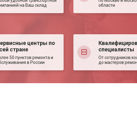
юбой удобной транспортной
по Москве и Моско
омпанией на Ваш склад
области
ервисные центры по
Квалифициро
сей стране
специалисты
олее 50 пунктов ремонта и
От сотрудников ко
бслуживания в России
до мастеров ремо