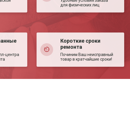
вской
Удобные условия заказа
для физических лиц
ванные
Короткие сроки
ремонта
лл-центра
Починим Ваш неисправный
нта
товар в кратчайшие сроки!