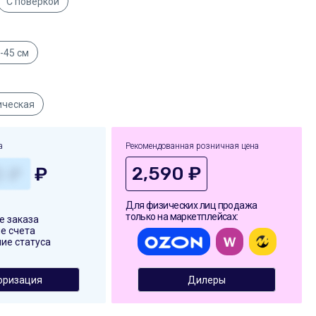
С поверкой
-45 см
ическая
а
Рекомендованная розничная цена
2,590 ₽
₽
Для физических лиц продажа
только на маркетплейсах:
 заказа
е счета
ие статуса
оризация
Дилеры