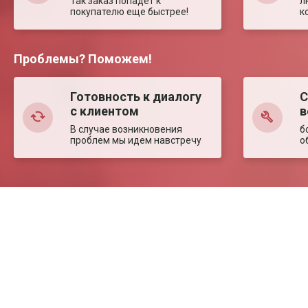
Так заказ попадет к
л
покупателю еще быстрее!
к
Проблемы? Поможем!
Готовность к диалогу
С
с клиентом
в
В случае возникновения
б
проблем мы идем навстречу
о