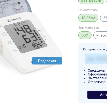
Без поверки
Обхват руки:
18-36 см
22
Тип манжеты:
360°
Класс
Юридические лиц
Предзаказ
Спец.цены
Оформление
Выставлени
Отслеживан
Авт