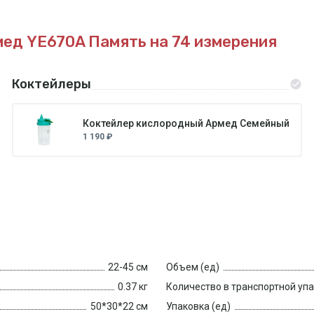
мед YE670A
Память на 74 измерения
Коктейлеры
Коктейлер кислородный Армед Семейный
1 190 ₽
22-45 см
Объем (ед)
0.37 кг
Количество в транспортной уп
50*30*22 см
Упаковка (ед)