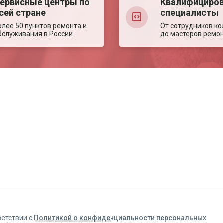
ервисные центры по
Квалифициро
сей стране
специалисты
олее 50 пунктов ремонта и
От сотрудников ко
бслуживания в России
до мастеров ремо
Авторизация
Авторизация
Телефон
Телефон
Email
Email
ветствии с
Политикой о конфиденциальности персональных