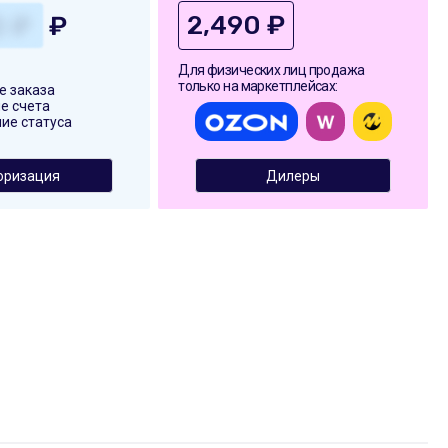
2,490 ₽
₽
Для физических лиц продажа
только на маркетплейсах:
 заказа
е счета
ие статуса
оризация
Дилеры