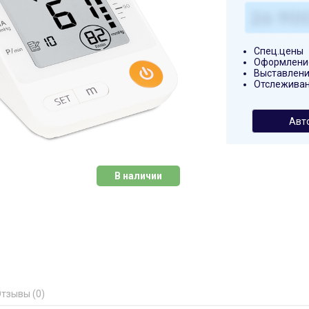
Спец.цены
Оформление
Выставлени
Отслеживан
Авт
В наличии
тзывы (0)