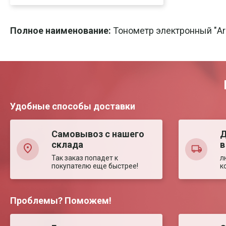
Скачать
Печать
Полное наименование:
Тонометр электронный "Ar
Удобные способы доставки
Самовывоз с нашего
Д
склада
в
Так заказ попадет к
л
покупателю еще быстрее!
к
Проблемы? Поможем!