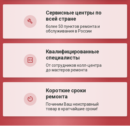
температуры
Диапазон рабочей
(-20)–(+40) °C
Сервисные центры по
Оставить отзыв
температуры
всей стране
Время выхода на
1 мин
рабочий режим
более 50 пунктов ремонта и
обслуживания в России
Ключевые преимущества
Особенности
Удобная настольная модель. Простая
настройка. Отображение заданных настроек на
Квалифицированные
большом экране.
специалисты
От сотрудников колл-центра
до мастеров ремонта
Короткие сроки
ремонта
Починим Ваш неисправный
товар в кратчайшие сроки!