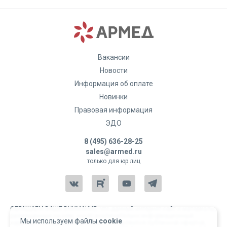
Вакансии
Новости
Информация об оплате
Новинки
Правовая информация
ЭДО
8 (495) 636-28-25
sales@armed.ru
только для юр.лиц
ОБРАЩАЕМ ВАШЕ ВНИМАНИЕ, что данный интернет-сайт и материалы,
размещенные на нем, носят исключительно информационный
Мы используем файлы
cookie
характер и ни при каких условиях не являются публичной офертой,