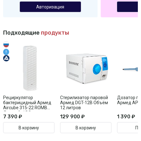
Авторизация
Подходящие
продукты
Рециркулятор
Стерилизатор паровой
Дозатор п
бактерицидный Армед
Армед DGT-12B Объём
Армед AP
Aircube 315-22 ROMB
12 литров
Лампа 3х15 Вт
7 390 ₽
129 900 ₽
1 390 ₽
В корзину
В корзину
Пе