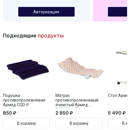
Авторизация
Подходящие
продукты
Подушка
Матрас
Стол Арме
противопролежневая
противопролежневый
Армед CQD-P
ячеистый Армед
DGC001-1 Без функции
850 ₽
2 850 ₽
5 490 ₽
статик
В корзину
В корзину
В к