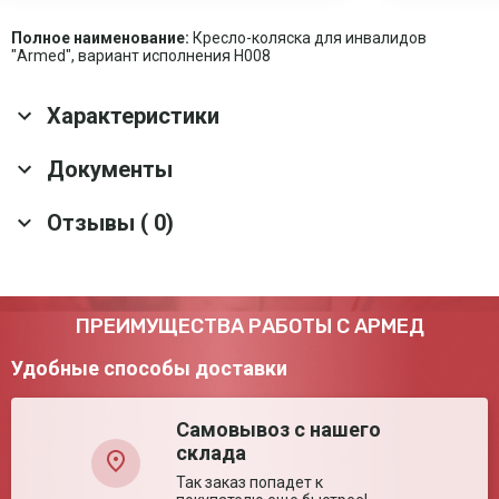
Полное наименование:
Кресло-коляска для инвалидов
"Armed", вариант исполнения H008
Характеристики
Основные характеристики
Документы
Антиопрокидывающее
Да
Отзывы ( 0)
устройство
Скачать все документы
Гарантия
1 год
Срок службы
5 лет
Оснащение
Мягкие упоры под голень; Подголовник
Оставить отзыв
ПРЕИМУЩЕСТВА РАБОТЫ С АРМЕД
Тип тормозного
Стояночный
механизма
Удобные способы доставки
Материал рамы
Металлический сплав
Тип рамы
Складная
Самовывоз с нашего
Тип подлокотников
Съёмные
склада
Задние шины
Пневматические
Так заказ попадет к
Передние шины
Цельнолитые