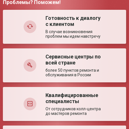
Проблемы? Поможем!
Грузоподъемность
120 кг
Комментарий:
Размер в сложенном
950*280*940 мм
состоянии (± 5%)
Готовность к диалогу
с клиентом
Ширина сиденья (±
465 мм
5%)
В случае возникновения
Ширина между
460 мм
проблем мы идем навстречу
поручнями (± 5%)
Глубина сиденья (±
460 мм
5%)
Сервисные центры по
Оставить отзыв
Диаметр колес (± 5%)
200/610 мм
всей стране
Высота сиденья (±
500 мм
5%)
более 50 пунктов ремонта и
обслуживания в России
Угол наклона спинки
4-80°
(± 5%)
Ключевые преимущества
Квалифицированные
специалисты
Особенности
Высокая, регулируемая по углу спинка.
От сотрудников колл-центра
до мастеров ремонта