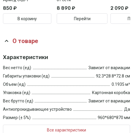
850 ₽
8 890 ₽
2 090 ₽
В корзину
Перейти
Пе
О товаре
Характеристики
Вес нетто (ед)
Зависит от вариации
Габариты упаковки (ед)
92.3*28.8*72.8 см
Объем (ед)
0.1935 м³
Упаковка (ед)
Картонная коробка
Вес брутто (ед)
Зависит от вариации
Антиопрокидывающее устройство
Да
Размер (± 5%)
960*680*870 мм
Все характеристики