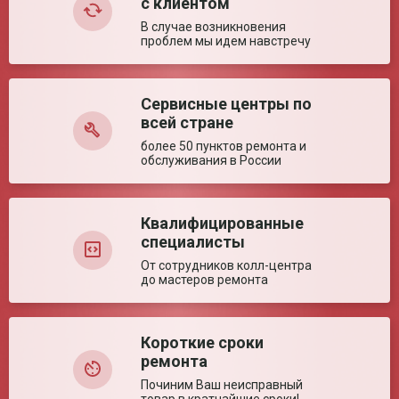
с клиентом
Глубина сиденья (±
400 мм
5%)
В случае возникновения
проблем мы идем навстречу
Диаметр колес (± 5%)
142/570 мм
Высота сиденья (±
430 мм
5%)
Сервисные центры по
Оставить отзыв
Ключевые преимущества
всей стране
Особенности
Алюминиевая рама. Облегченная конструкция.
более 50 пунктов ремонта и
обслуживания в России
Квалифицированные
специалисты
От сотрудников колл-центра
до мастеров ремонта
Короткие сроки
ремонта
Починим Ваш неисправный