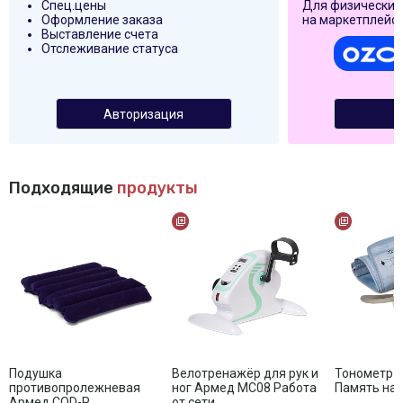
Спец.цены
Для физических
Оформление заказа
на маркетплейса
Выставление счета
Отслеживание статуса
Авторизация
Подходящие
продукты
Подушка
Велотренажёр для рук и
Тонометр Армед YE670N
противопролежневая
ног Армед MC08 Работа
Память на 
Армед CQD-P
от сети