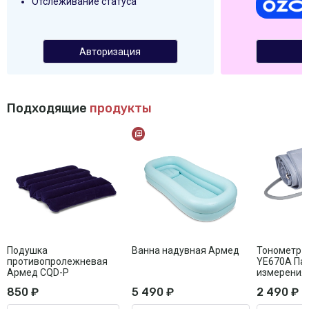
Отслеживание статуса
Авторизация
Подходящие
продукты
Подушка
Ванна надувная Армед
Тонометр 
противопролежневая
YE670A Память на 74
Армед CQD-P
измерения
850 ₽
5 490 ₽
2 490 ₽