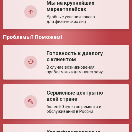
Мы на крупнейших
маркетплейсах
Технические характеристики
Удобные условия заказа
для физических лиц
Размер (± 5%)
955*620*925 мм
Грузоподъемность
130 кг
Проблемы? Поможем!
Размер в сложенном
670*340*750 мм
состоянии (± 5%)
Комментарий:
Ширина сиденья (±
460 мм
5%)
Готовность к диалогу
с клиентом
Ширина между
460 мм
поручнями (± 5%)
В случае возникновения
Глубина сиденья (±
420 мм
проблем мы идем навстречу
5%)
Диаметр колес (± 5%)
195/295 мм
Высота сиденья (±
490 мм
Сервисные центры по
Оставить отзыв
5%)
всей стране
Ключевые преимущества
более 50 пунктов ремонта и
обслуживания в России
Особенности
Удобные подлокотники. Компактная складная
конструкция.