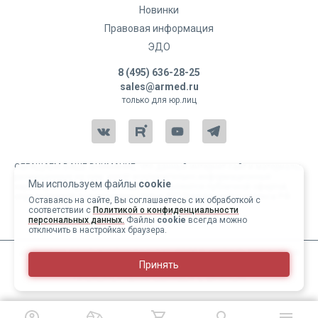
Новинки
Правовая информация
ЭДО
8 (495) 636-28-25
sales@armed.ru
только для юр.лиц
ОБРАЩАЕМ ВАШЕ ВНИМАНИЕ, что данный интернет-сайт и материалы,
размещенные на нем, носят исключительно информационный
Мы используем файлы
cookie
характер и ни при каких условиях не являются публичной офертой,
определяемой положениями статьи 437 Гражданского кодекса РФ.
Оставаясь на сайте, Вы соглашаетесь с их обработкой с
соответствии с
Политикой о конфиденциальности
Copyright 2004-2026 © Армед
персональных данных.
Файлы
cookie
всегда можно
отключить в настройках браузера.
ИМЕЮТСЯ ПРОТИВОПОКАЗАНИЯ, ПЕРЕД ИСПОЛЬЗОВАНИЕМ
Принять
НЕОБХОДИМО ОЗНАКОМИТЬСЯ С ИНСТРУКЦИЕЙ И
1
/
32
ПРОКОНСУЛЬТИРОВАТЬСЯ С ВРАЧОМ