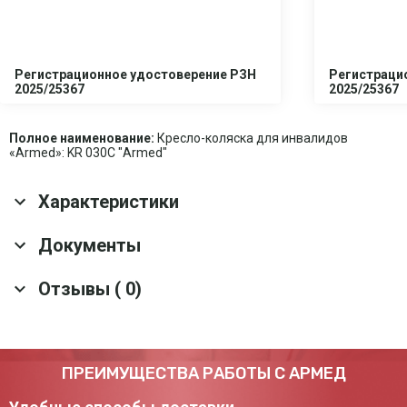
Регистрационное удостоверение РЗН
Регистраци
2025/25367
2025/25367
Полное наименование:
Кресло-коляска для инвалидов
«Armed»: KR 030С "Armed"
Характеристики
Основные характеристики
Документы
Гарантия
1 год
Отзывы ( 0)
Скачать все документы
Срок службы
5 лет
Оснащение
Поясной ремень безопасности; Карман для
вещей; Ленточный упор для ног
Тип тормозного
Стояночный
Оставить отзыв
механизма
ПРЕИМУЩЕСТВА РАБОТЫ С АРМЕД
Материал рамы
Металлический сплав