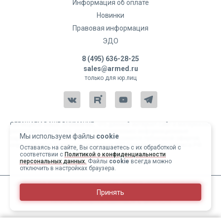
Информация об оплате
Новинки
Правовая информация
ЭДО
8 (495) 636-28-25
sales@armed.ru
только для юр.лиц
ОБРАЩАЕМ ВАШЕ ВНИМАНИЕ, что данный интернет-сайт и материалы,
размещенные на нем, носят исключительно информационный
Мы используем файлы
cookie
характер и ни при каких условиях не являются публичной офертой,
определяемой положениями статьи 437 Гражданского кодекса РФ.
Оставаясь на сайте, Вы соглашаетесь с их обработкой с
соответствии с
Политикой о конфиденциальности
Copyright 2004-2026 © Армед
персональных данных.
Файлы
cookie
всегда можно
отключить в настройках браузера.
ИМЕЮТСЯ ПРОТИВОПОКАЗАНИЯ, ПЕРЕД ИСПОЛЬЗОВАНИЕМ
Принять
НЕОБХОДИМО ОЗНАКОМИТЬСЯ С ИНСТРУКЦИЕЙ И
1
/
25
ПРОКОНСУЛЬТИРОВАТЬСЯ С ВРАЧОМ