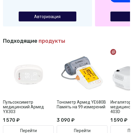
Авторизация
Подходящие
продукты
Пульсоксиметр
Тонометр Армед YE680B
Ингалятор
медицинский Армед
Память на 99 измерений
медицинск
YX303
403D
1 570 ₽
3 090 ₽
1 590 ₽
Перейти
Перейти
Пе