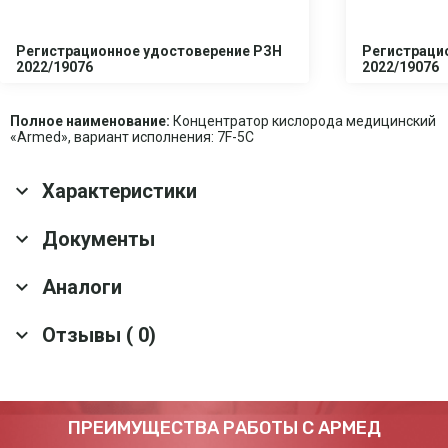
Регистрационное удостоверение РЗН
Регистраци
2022/19076
2022/19076
Полное наименование:
Концентратор кислорода медицинский
«Armed», вариант исполнения: 7F-5C
Характеристики
Основные характеристики
Документы
Гарантия
3 года
Аналоги
Скачать все документы
Срок службы
7 лет
Колесные опоры
Да
Отзывы ( 0)
Концентратор кислорода Армед 8F-5AW
Ручка для
да
перемещения
Тип дисплея
Цифровой
Артикул: 10122
Оснащение
Канюля 2 м
Оставить отзыв
ПРЕИМУЩЕСТВА РАБОТЫ С АРМЕД
52 900 ₽
Таймер
1-99 мин