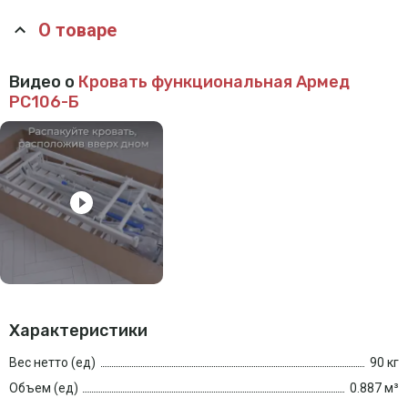
О товаре
Видео о
Кровать функциональная Армед
РС106-Б
Характеристики
Вес нетто (ед)
90 кг
Объем (ед)
0.887 м³