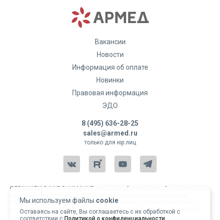
Вакансии
Новости
Информация об оплате
Новинки
Правовая информация
ЭДО
8 (495) 636-28-25
sales@armed.ru
только для юр.лиц
ОБРАЩАЕМ ВАШЕ ВНИМАНИЕ, что данный интернет-сайт и материалы,
размещенные на нем, носят исключительно информационный
Мы используем файлы
cookie
характер и ни при каких условиях не являются публичной офертой,
определяемой положениями статьи 437 Гражданского кодекса РФ.
Оставаясь на сайте, Вы соглашаетесь с их обработкой с
соответствии с
Политикой о конфиденциальности