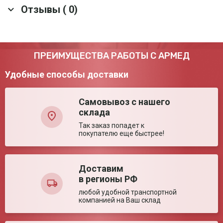
Гарантия
1 год
Отзывы ( 0)
Скачать все документы
Оснащение
Инфузионная стойка; стойка для подтягивания;
боковые ограждения; торцевые ограждения
Количество секций
4
Привод
Механический
Оставить отзыв
ПРЕИМУЩЕСТВА РАБОТЫ С АРМЕД
Количество боковых
2
ограждений
Удобные способы доставки
Тип боковых
складные
ограждений
Материал спинок
ABS-пластик
Самовывоз с нашего
Атравматические
да
склада
угловые бампера
Так заказ попадет к
Торцевые спинки
Съёмные
покупателю еще быстрее!
кровати
Материал
Сталь
ложементов
Механический
3 шт.
Доставим
привод с червячной
в регионы РФ
Ваша оценка:
передачей
любой удобной транспортной
Тип тормозного
педальный тормоз
компанией на Ваш склад
механизма
Достоинства:
Материал боковых
Металл
ограждений