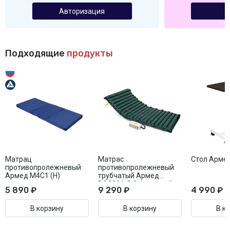
Авторизация
Подходящие
продукты
Матрац
Матрас
Стол Арме
противопролежневый
противопролежневый
Армед М4С1 (Н)
трубчатый Армед
DGC001-2 С функцией
5 890 ₽
9 290 ₽
4 990 ₽
статик
В корзину
В корзину
В к