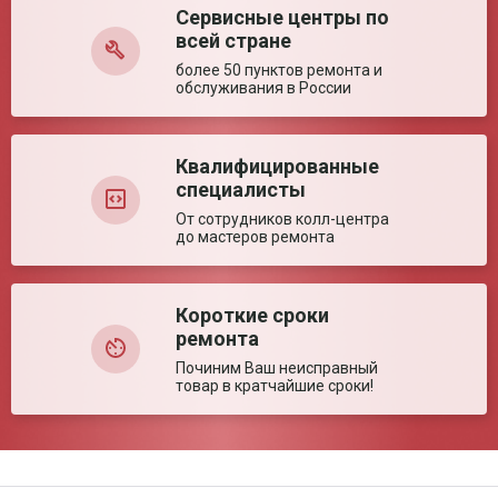
секции
Сервисные центры по
Оставить отзыв
Диапазон угла
0-50 °
всей стране
наклона
тазобедренной
более 50 пунктов ремонта и
секции
обслуживания в России
Размер ложа (±5%)
1960*890*485-825 мм
Диапазон угла
0-(-10)-(-20) °
наклона секции
Квалифицированные
голеностопа
специалисты
Ключевые преимущества
От сотрудников колл-центра
до мастеров ремонта
Покупателям
Бюджетная кровать производства РФ с
нравится
возможностью регулировки высоты ложа.
Короткие сроки
ремонта
Починим Ваш неисправный
товар в кратчайшие сроки!