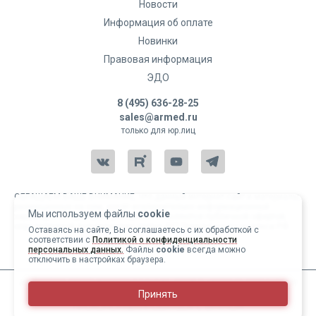
Новости
Информация об оплате
Новинки
Правовая информация
ЭДО
8 (495) 636-28-25
sales@armed.ru
только для юр.лиц
ОБРАЩАЕМ ВАШЕ ВНИМАНИЕ, что данный интернет-сайт и материалы,
размещенные на нем, носят исключительно информационный
Мы используем файлы
cookie
характер и ни при каких условиях не являются публичной офертой,
определяемой положениями статьи 437 Гражданского кодекса РФ.
Оставаясь на сайте, Вы соглашаетесь с их обработкой с
соответствии с
Политикой о конфиденциальности
Copyright 2004-2026 © Армед
персональных данных.
Файлы
cookie
всегда можно
отключить в настройках браузера.
ИМЕЮТСЯ ПРОТИВОПОКАЗАНИЯ, ПЕРЕД ИСПОЛЬЗОВАНИЕМ
Принять
НЕОБХОДИМО ОЗНАКОМИТЬСЯ С ИНСТРУКЦИЕЙ И
1
/
28
ПРОКОНСУЛЬТИРОВАТЬСЯ С ВРАЧОМ