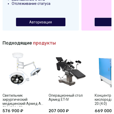
Отслеживание статуса
Авторизация
Подходящие
продукты
Светильник
Операционный стол
Концентра
хирургический
Армед ET-IV
кислорода
медицинский Армед AR
20 (4.0)
700/500 LED
576 900 ₽
207 000 ₽
669 000 