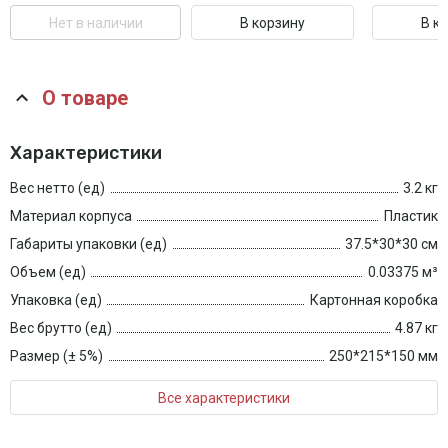
Нет в наличии
В корзину
В к
О товаре
Характеристики
Вес нетто (ед)
3.2 кг
Материал корпуса
Пластик
Габариты упаковки (ед)
37.5*30*30 см
Объем (ед)
0.03375 м³
Упаковка (ед)
Картонная коробка
Вес брутто (ед)
4.87 кг
Размер (± 5%)
250*215*150 мм
Все характеристики