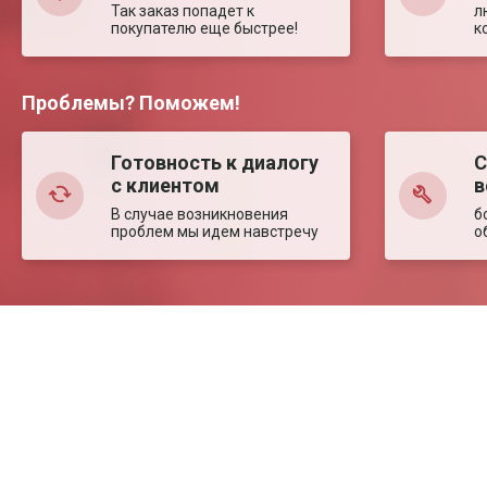
Так заказ попадет к
л
покупателю еще быстрее!
к
Проблемы? Поможем!
Готовность к диалогу
С
с клиентом
в
В случае возникновения
б
проблем мы идем навстречу
о