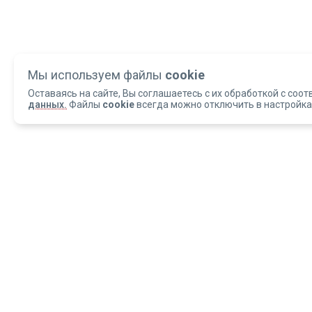
Мы используем файлы
cookie
Оставаясь на сайте, Вы соглашаетесь с их обработкой с соот
данных.
Файлы
cookie
всегда можно отключить в настройка
Copyright 2004-2026 © Армед
ОБРАЩАЕМ ВАШЕ ВНИМАНИЕ, что данный интернет-сайт и материалы,
размещенные на нем, носят исключительно информационный характер и
ни при каких условиях не являются публичной офертой, определяемой
положениями статьи 437 Гражданского кодекса РФ.
ИМЕЮТСЯ ПРОТИВОПОКАЗАН