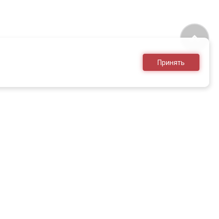
Принять
8 (495) 636-28-25
sales@armed.ru
только для юр.лиц
НЕОБХОДИМО ОЗНАКОМИТЬСЯ