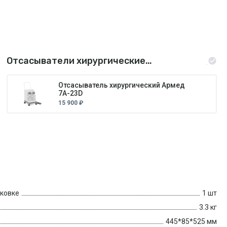
Отсасыватели хирургические
медицинские
Отсасыватель хирургический Армед
7А-23D
15 900 ₽
аковке
1 шт
3.3 кг
445*85*525 мм