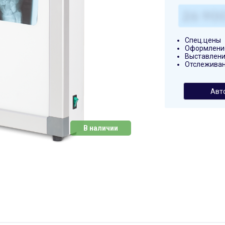
Спец.цены
Оформление
Выставлени
Отслеживан
Авт
В наличии