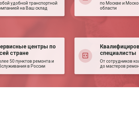
юбой удобной транспортной
по Москве и Моско
омпанией на Ваш склад
области
ервисные центры по
Квалифициро
сей стране
специалисты
олее 50 пунктов ремонта и
От сотрудников ко
бслуживания в России
до мастеров ремо