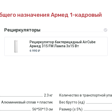
бщего назначения Армед 1-кадровый
Рециркуляторы
Рециркулятор бактерицидный AirCube
Армед 315 FM Лампа 3х15 Вт
6 990 ₽
2.3 кг
Количество в транспортной уп
Алюминиевый сплав + пластик
Вес брутто (ед)
56*50*13 см
Размер (± 5%)