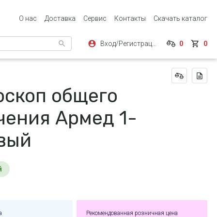
О нас
Доставка
Сервис
Контакты
Скачать каталог
Вход/Регистрация
0
0
оскоп общего
чения Армед 1-
вый
й
а
Рекомендованная розничная цена