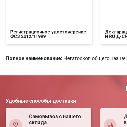
Регистрационное удостоверение
Декларац
ФСЗ 2012/11999
N RU Д-CN
Скачать
Печать
Ска
Полное наименование:
Негатоскоп общего назнач
Удобные способы доставки
Самовывоз с нашего
Д
склада
в