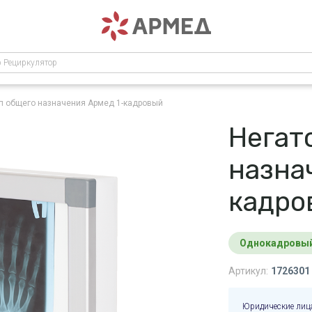
р Рециркулятор
п общего назначения Армед 1-кадровый
Негат
назна
кадро
Однокадровы
Артикул:
1726301
Юридические лиц