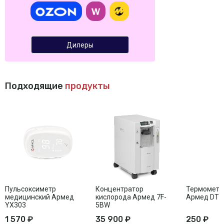
Дилеры
Подходящие
продукты
Пульсоксиметр
Концентратор
Термометр
медицинский Армед
кислорода Армед 7F-
Армед DT0
YX303
5BW
1 570 ₽
35 900 ₽
250 ₽