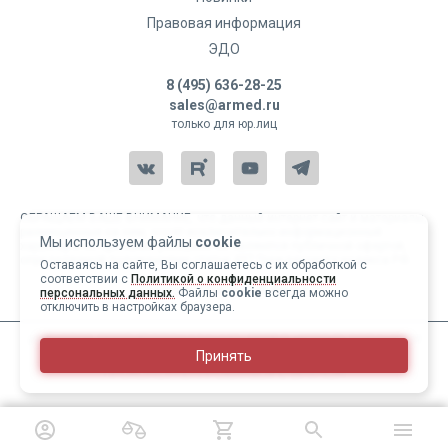
Правовая информация
ЭДО
8 (495) 636-28-25
sales@armed.ru
только для юр.лиц
ОБРАЩАЕМ ВАШЕ ВНИМАНИЕ, что данный интернет-сайт и материалы,
размещенные на нем, носят исключительно информационный
Мы используем файлы
cookie
характер и ни при каких условиях не являются публичной офертой,
определяемой положениями статьи 437 Гражданского кодекса РФ.
Оставаясь на сайте, Вы соглашаетесь с их обработкой с
соответствии с
Политикой о конфиденциальности
Copyright 2004-2026 © Армед
персональных данных.
Файлы
cookie
всегда можно
отключить в настройках браузера.
ИМЕЮТСЯ ПРОТИВОПОКАЗАНИЯ, ПЕРЕД ИСПОЛЬЗОВАНИЕМ
Принять
НЕОБХОДИМО ОЗНАКОМИТЬСЯ С ИНСТРУКЦИЕЙ И
1
/
16
ПРОКОНСУЛЬТИРОВАТЬСЯ С ВРАЧОМ