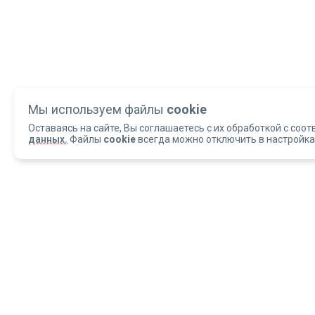
Мы используем файлы
cookie
Оставаясь на сайте, Вы соглашаетесь с их обработкой с соот
данных.
Файлы
cookie
всегда можно отключить в настройка
Copyright 2004-2026 © Армед
ОБРАЩАЕМ ВАШЕ ВНИМАНИЕ, что данный интернет-сайт и материалы,
размещенные на нем, носят исключительно информационный характер и
ни при каких условиях не являются публичной офертой, определяемой
положениями статьи 437 Гражданского кодекса РФ.