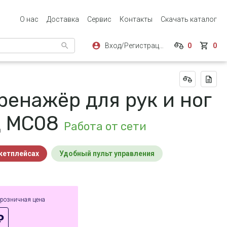
О нас
Доставка
Сервис
Контакты
Скачать каталог
Вход/Регистрация
0
0
ренажёр для рук и ног
д MC08
Работа от сети
ркетплейсах
Удобный пульт управления
 розничная цена
₽