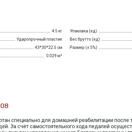
4.5 кг
Упаковка (ед)
Ударопрочный пластик
Вес брутто (ед)
43*30*22.5 см
Размер (± 5%)
0.029 м³
С08
тан специально для домашней реабилитации после т
дей. За счёт самостоятельного хода педалей осущес