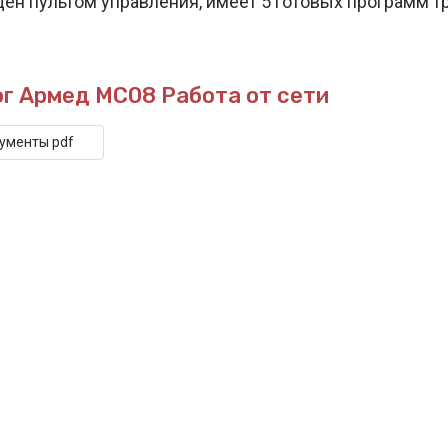
пультом управления, имеет 5 готовых программ трен
ог Армед MC08
Работа от сети
кументы pdf