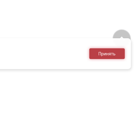
Принять
8 (495) 636-28-25
sales@armed.ru
только для юр.лиц