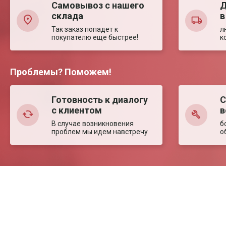
Самовывоз с нашего
Д
склада
в
Так заказ попадет к
л
покупателю еще быстрее!
к
Проблемы? Поможем!
Готовность к диалогу
С
с клиентом
в
В случае возникновения
б
проблем мы идем навстречу
о