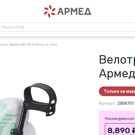
р Рециркулятор
 и ног Армед MC08
Работа от сети
Велот
Арме
Только на ма
Артикул:
2004701
Рекомендованная
8,890 