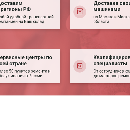
оставим
Доставка сво
 регионы РФ
машинами
юбой удобной транспортной
по Москве и Моско
омпанией на Ваш склад
области
ервисные центры по
Квалифициро
сей стране
специалисты
олее 50 пунктов ремонта и
От сотрудников ко
бслуживания в России
до мастеров ремо