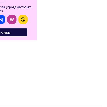
 лиц продажа только
ах:
илеры