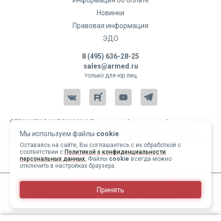
Информация об оплате
Новинки
Правовая информация
ЭДО
8 (495) 636-28-25
sales@armed.ru
только для юр.лиц
ОБРАЩАЕМ ВАШЕ ВНИМАНИЕ, что данный интернет-сайт и материалы,
размещенные на нем, носят исключительно информационный
Мы используем файлы
cookie
характер и ни при каких условиях не являются публичной офертой,
определяемой положениями статьи 437 Гражданского кодекса РФ.
Оставаясь на сайте, Вы соглашаетесь с их обработкой с
соответствии с
Политикой о конфиденциальности
Copyright 2004-2026 © Армед
персональных данных.
Файлы
cookie
всегда можно
отключить в настройках браузера.
ИМЕЮТСЯ ПРОТИВОПОКАЗАНИЯ, ПЕРЕД ИСПОЛЬЗОВАНИЕМ
Принять
НЕОБХОДИМО ОЗНАКОМИТЬСЯ С ИНСТРУКЦИЕЙ И
ПРОКОНСУЛЬТИРОВАТЬСЯ С ВРАЧОМ