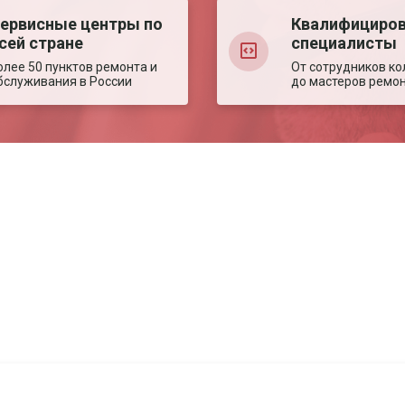
ервисные центры по
Квалифициро
сей стране
специалисты
олее 50 пунктов ремонта и
От сотрудников ко
бслуживания в России
до мастеров ремо
Авторизация
Авторизация
Телефон
Телефон
Email
Email