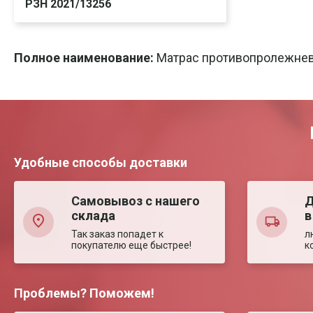
РЗН 2021/13256
Скачать
Печать
Полное наименование:
Матрас противопролежнев
Удобные способы доставки
Самовывоз с нашего
Д
склада
в
Так заказ попадет к
л
покупателю еще быстрее!
к
Проблемы? Поможем!