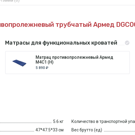
ивопролежневый трубчатый Армед DGC0
Матрасы для функциональных кроватей
Матрац противопролежневый Армед
М4С1 (Н)
5 890 ₽
5.6 кг
Количество в транспортной уп
47*47.5*33 см
Вес брутто (ед)