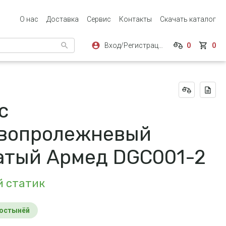
О нас
Доставка
Сервис
Контакты
Скачать каталог
Вход/Регистрация
0
0
с
вопролежневый
атый Армед DGC001-2
й статик
ростынёй