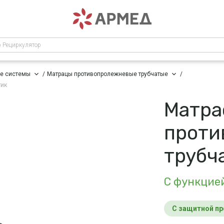
р Рециркулятор
е системы
Матрацы противопролежневые трубчатые
тик
Матра
проти
трубч
С функцие
С защитной п