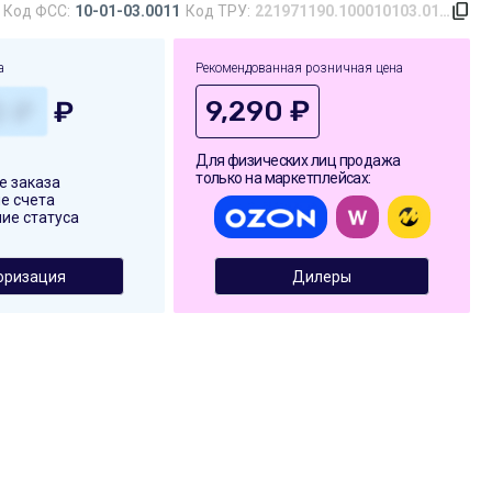
Код ФСС:
10-01-03.0011
Код ТРУ:
221971190.100010103.0142.0011.643
а
Рекомендованная розничная цена
9,290 ₽
₽
Для физических лиц продажа
только на маркетплейсах:
 заказа
е счета
ие статуса
оризация
Дилеры