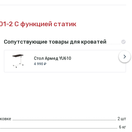
01-2
С функцией статик
Сопутствующие товары для кроватей
Стол Армед YU610
4 990 ₽
аковке
2 шт
6 кг