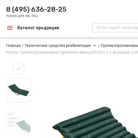
8 (495) 636-28-25
только для юр.лиц
Каталог продукции
Что Вы ищете? Наприме
Главная
Технические средства реабилитации
Противопролежневы
Матрас противопролежневый трубчатый Армед DGC001-2
С функцией ста