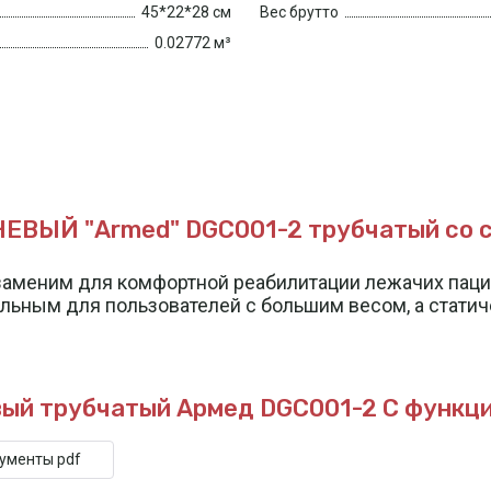
45*22*28 см
Вес брутто
0.02772 м³
ЫЙ "Armed" DGC001-2 трубчатый со с
меним для комфортной реабилитации лежачих пациен
альным для пользователей с большим весом, а статич
ый трубчатый Армед DGC001-2
С функци
кументы pdf