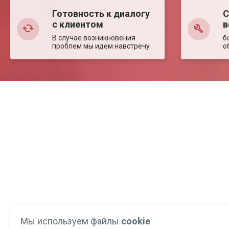
Готовность к диалогу
С
с клиентом
в
В случае возникновения
б
проблем мы идем навстречу
о
Мы используем файлы
cookie