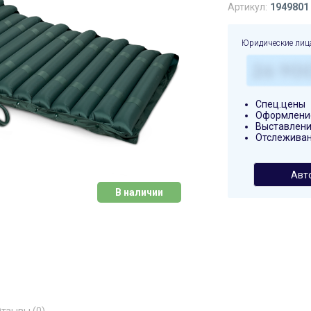
Артикул:
1949801
Юридические лиц
Спец.цены
Оформление
Выставлени
Отслеживан
Авт
В наличии
тзывы (0)