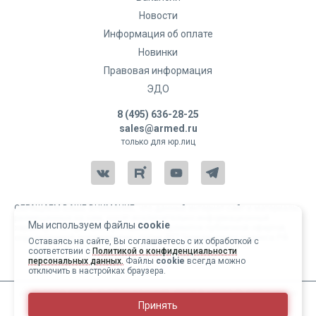
Новости
Информация об оплате
Новинки
Правовая информация
ЭДО
8 (495) 636-28-25
sales@armed.ru
только для юр.лиц
ОБРАЩАЕМ ВАШЕ ВНИМАНИЕ, что данный интернет-сайт и материалы,
размещенные на нем, носят исключительно информационный
Мы используем файлы
cookie
характер и ни при каких условиях не являются публичной офертой,
определяемой положениями статьи 437 Гражданского кодекса РФ.
Оставаясь на сайте, Вы соглашаетесь с их обработкой с
соответствии с
Политикой о конфиденциальности
Copyright 2004-2026 © Армед
персональных данных.
Файлы
cookie
всегда можно
отключить в настройках браузера.
ИМЕЮТСЯ ПРОТИВОПОКАЗАНИЯ, ПЕРЕД ИСПОЛЬЗОВАНИЕМ
Принять
НЕОБХОДИМО ОЗНАКОМИТЬСЯ С ИНСТРУКЦИЕЙ И