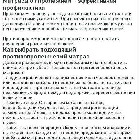
Матрасы от пролежней — эффективная
профилактика
Пролежни — главная угроза для лежачих больных и страх для
тех, кто за ними ухаживает. Они возникают из-за постоянного
давления на одни и те же участки тела и возникающему из-за
него нарушению кровообращения и повреждению тканей.
Противопролежневый матрас помогает предотвратить
появление и развитие пролежней.
Как выбрать подходящий
противопролежневый матрас
Давайте разберёмся, кому он необходим и на что обратить
внимание при выборе. Пользователи противопролежневых
матрасов:
- Люди с ограниченной подвижностью. Если человек временно
или постоянно прикован к постели из-за болезни, травмы или
инвалидности, противопролежневый матрас становится
незаменимым средством для поддержки здорового состояния
кожи и тканей.
- Пожилые люди. С возрастом кожа истончается,
кровообращение ухудшается, а процессы регенерации
замедляются. У лежачих и даже просто малоподвижных
пожилых пациентов риск появления пролежней особенно
высок.
- Пациенты после операций. Людям, перенёсшим операции и
вынужденным находиться в постели продолжительное время,
необходим матрас, предотвращающий чрезмерное давление