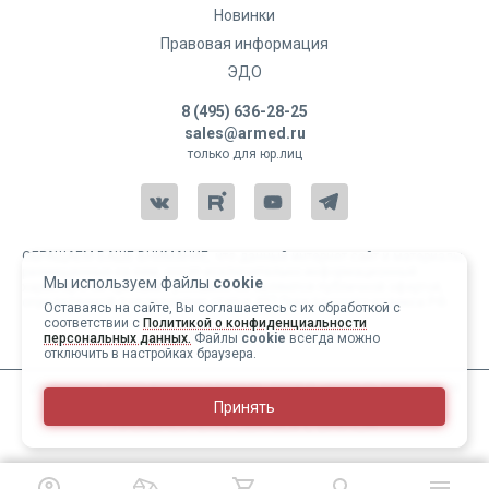
Новинки
Правовая информация
ЭДО
8 (495) 636-28-25
sales@armed.ru
только для юр.лиц
ОБРАЩАЕМ ВАШЕ ВНИМАНИЕ, что данный интернет-сайт и материалы,
размещенные на нем, носят исключительно информационный
Мы используем файлы
cookie
характер и ни при каких условиях не являются публичной офертой,
определяемой положениями статьи 437 Гражданского кодекса РФ.
Оставаясь на сайте, Вы соглашаетесь с их обработкой с
соответствии с
Политикой о конфиденциальности
Copyright 2004-2026 © Армед
персональных данных.
Файлы
cookie
всегда можно
отключить в настройках браузера.
ИМЕЮТСЯ ПРОТИВОПОКАЗАНИЯ, ПЕРЕД ИСПОЛЬЗОВАНИЕМ
Принять
НЕОБХОДИМО ОЗНАКОМИТЬСЯ С ИНСТРУКЦИЕЙ И
ПРОКОНСУЛЬТИРОВАТЬСЯ С ВРАЧОМ