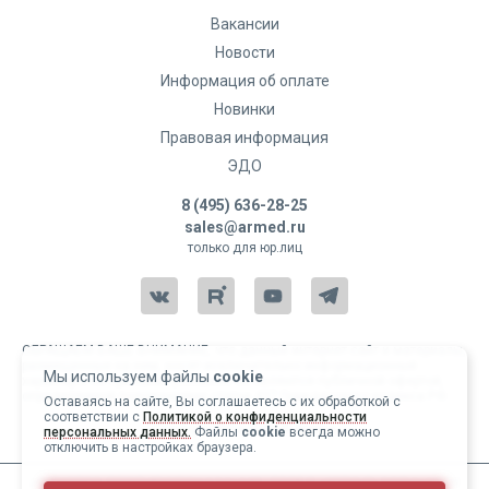
Вакансии
Новости
Информация об оплате
Новинки
Правовая информация
ЭДО
8 (495) 636-28-25
sales@armed.ru
только для юр.лиц
ОБРАЩАЕМ ВАШЕ ВНИМАНИЕ, что данный интернет-сайт и материалы,
размещенные на нем, носят исключительно информационный
Мы используем файлы
cookie
характер и ни при каких условиях не являются публичной офертой,
определяемой положениями статьи 437 Гражданского кодекса РФ.
Оставаясь на сайте, Вы соглашаетесь с их обработкой с
соответствии с
Политикой о конфиденциальности
Copyright 2004-2026 © Армед
персональных данных.
Файлы
cookie
всегда можно
отключить в настройках браузера.
ИМЕЮТСЯ ПРОТИВОПОКАЗАНИЯ, ПЕРЕД ИСПОЛЬЗОВАНИЕМ