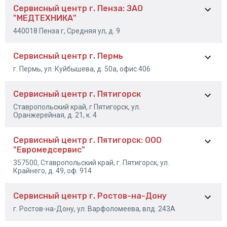
Сервисный центр г. Пенза: ЗАО
+7 (991) 395-77-82
"МЕДТЕХНИКА"
440018 Пенза г, Средняя ул, д. 9
Сервисный центр г. Пермь
8 (841) 268-29-51
г. Пермь, ул. Куйбышева, д. 50а, офис 406
Сервисный центр г. Пятигорск
+7 (342) 298-65-22
Ставропольский край, г Пятигорск, ул.
+7 (902) 472-65-22
Оранжерейная, д. 21, к. 4
Сервисный центр г. Пятигорск: ООО
+7 (879) 339-33-39
"Евромедсервис"
357500, Ставропольский край, г. Пятигорск, ул.
Крайнего, д. 49, оф. 914
Сервисный центр г. Ростов-на-Дону
8(928)968-93-46
г. Ростов-на-Дону, ул. Варфоломеева, влд. 243А
8 (8793) 36-36-87
8 (828) 3706091