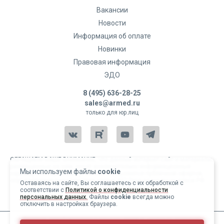
Вакансии
Новости
Информация об оплате
Новинки
Правовая информация
ЭДО
8 (495) 636-28-25
sales@armed.ru
только для юр.лиц
ОБРАЩАЕМ ВАШЕ ВНИМАНИЕ, что данный интернет-сайт и материалы,
размещенные на нем, носят исключительно информационный
Мы используем файлы
cookie
характер и ни при каких условиях не являются публичной офертой,
определяемой положениями статьи 437 Гражданского кодекса РФ.
Оставаясь на сайте, Вы соглашаетесь с их обработкой с
соответствии с
Политикой о конфиденциальности
Copyright 2004-2026 © Армед
персональных данных.
Файлы
cookie
всегда можно
отключить в настройках браузера.
ИМЕЮТСЯ ПРОТИВОПОКАЗАНИЯ, ПЕРЕД ИСПОЛЬЗОВАНИЕМ