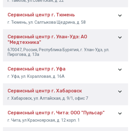
г. Тамбов, ул.Советская, д. 22
+7 (978) 842-29-19
Сервисный центр г. Тюмень
+7 (4752) 75-25-51
г. Тюмень, ул. Салтыкова Щедрина, д. 58
+7 (4752) 75-10-25
Сервисный центр г. Улан-Удэ: АО
+7 (3452) 217-123
"Медтехника"
670047, Россия, Республика Бурятия, г. Улан-Удэ, ул.
Пирогова, д. 13а
Сервисный центр г. Уфа
(3012)37-93-36 доб
г. Уфа, ул. Коралловая, д. 16А
227
Сервисный центр г. Хабаровск
+7 (347) 271-71-86
г. Хабаровск, ул. Алтайская, д. 9/1, офис 7
+7 (347) 27-17-187
+7 (347) 271-71-89
Сервисный центр г. Чита: ООО "Пульсар"
+7 (4212) 59-33-32
г. Чита, ул Красноярская, д. 12 корп. 1
+7 (4212) 59-33-22