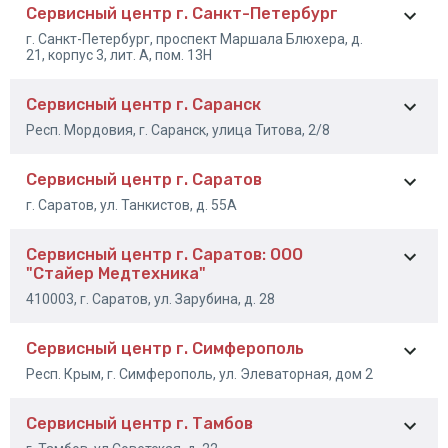
Сервисный центр г. Санкт-Петербург
+7 (863) 333-23-32
г. Санкт-Петербург, проспект Маршала Блюхера, д.
+7 (903) 401-46-92
21, корпус 3, лит. А, пом. 13Н
Сервисный центр г. Саранск
+7 (812) 702-73-02 доб
Респ. Мордовия, г. Саранск, улица Титова, 2/8
363
Сервисный центр г. Саратов
+7(495) 255-75-50
г. Саратов, ул. Танкистов, д. 55А
+7 (927) 276-37-95
Сервисный центр г. Саратов: ООО
"Стайер Медтехника"
+7 (8452) 64-15-53
+7 (8452) 69-26-69
410003, г. Саратов, ул. Зарубина, д. 28
+7 (8452) 64-43-54
Сервисный центр г. Симферополь
8-845-229-53-81
Респ. Крым, г. Симферополь, ул. Элеваторная, дом 2
Сервисный центр г. Тамбов
+7 (978) 173-18-19