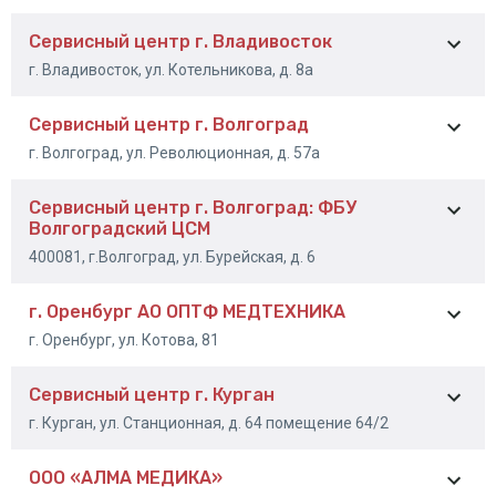
Сервисный центр г. Владивосток
+7 (483) 230-88-33
г. Владивосток, ул. Котельникова, д. 8а
+7 (980) 332-05-77
Сервисный центр г. Волгоград
+7 (908) 997-98-06
г. Волгоград, ул. Революционная, д. 57а
Сервисный центр г. Волгоград: ФБУ
+7 (8442) 41-01-78
Волгоградский ЦСМ
400081, г.Волгоград, ул. Бурейская, д. 6
г. Оренбург АО ОПТФ МЕДТЕХНИКА
8-844-231-98-15
г. Оренбург, ул. Котова, 81
8-904-435-91-98
Сервисный центр г. Курган
8 (3532) 56-46-48
г. Курган, ул. Станционная, д. 64 помещение 64/2
8 (3532) 56-45-97
ООО «АЛМА МЕДИКА»
8-3522-22-25-45