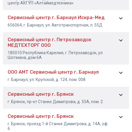
центр АКГУП «Алтаймедтехника»
При необоснованном обращении в сервисный центр
покупателю может быть выставлен счет за диагностику
неисправности. Необоснованным считается обращение для
Сервисный центр г. Барнаул Искра-Мед
гарантийного обслуживания или ремонта изделия, не
—
Адрес отправки груза по обращениям г. Москва и
8-385-256-01-96
потребовавшее ремонта, или в случаях, признанных сервисным
656064, г. Барнаул, ул. Автотранспортная, л. 55Д
8-385-256-01-87
Московская область
центром, противоречащих условиям гарантийного
обслуживания;
Сервисный центр г. Петрозаводск
Настоящая гарантия не распространяется на риски,
МЕДТЕХТОРГ ООО
8-933-311-97-69
связанные с транспортировкой изделия;
—
Адрес отправки груза по обращениям г. Санкт-Петербург
Доставка изделия в сервисный центр для гарантийного
185010 Республика Карелия, г. Петрозаводск, ул.
обслуживания и обратно осуществляется за счет Покупателя;
Шотмана, дом 6А
Гарантия на запасные части после ремонта действительна
в течение 6 месяцев, гарантия на расходные материалы не
ООО АМТ Сервисный центр г. Барнаул
распространяется (фильтры, канюли, аккумуляторная батарея,
8 (8142) 76-71-90
шланги, диффузоры, покрышки, колесные камеры, лампы,
г. Барнаул, ул. Крупской, д. 124, пом. 008
наматрасники, пластиковые контейнеры, стульчаки кресел
туалетов, санитарные емкости и т.д.).
Сервисный центр г. Брянск
8-3852-39-69-87
г. Брянск, пр-кт Станке Димитрова, д. 55А, пом. 2
Сервисный центр г. Брянск
+7 (483) 241-62-79
г. Брянск, проезд 1-й Станке Димитрова, д. 14А, оф.
+7 (483) 241-14-21
6