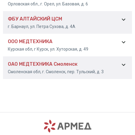
+7 (949) 427-62-90
Орловская обл., г. Орел, ул. Базовая, д. 6
ФБУ АЛТАЙСКИЙ ЦСМ
Тел
г. Барнаул, ул. Петра Сухова, д. 4А
: +7(4862) 41-32-90
+7 (900) 485-31-80
ООО МЕДТЕХНИКА
Тел
Курская обл, г Курск, ул. Хуторская, д. 49
: 8-3852-50-67-21
ОАО МЕДТЕХНИКА Смоленск
8-4712-53-16-87
Смоленская обл, г. Смоленск, пер. Тульский, д. 3
8-920-323-30-56