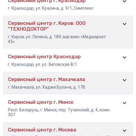
Сервисный центр г. Краснодар
+7 (4012) 34-89-66
г. Краснодар, ул. Красина, д. 9/1, Симплекс
+7 (4012) 34-88-33
Сервисный центр г. Киров: ООО
+7 (863) 333-23-32
"ТЕХНОДОКТОР"
+7(903) 401-46-92
г. Киров, ул. Ленина, д. 189, магазин «Медмаркет
43»
Сервисный центр Краснодар
+7 (833) 222-23-33
г. Краснодар, ул. ул. Зиповская 8/1
+7 (833) 246-65-74
Сервисный центр г. Махачкала
8-861-274-46-45
г. Махачкала, ул. Хаджи Булача, д. 17В
8-928-412-28-11
Сервисный центр г. Минск
+7 (988) 219-47-77
Респ. Беларусь, г. Минск, пер. Тучинский, д. 4, комн.
307
Сервисный центр г. Москва
+375 (29) 364-97-67