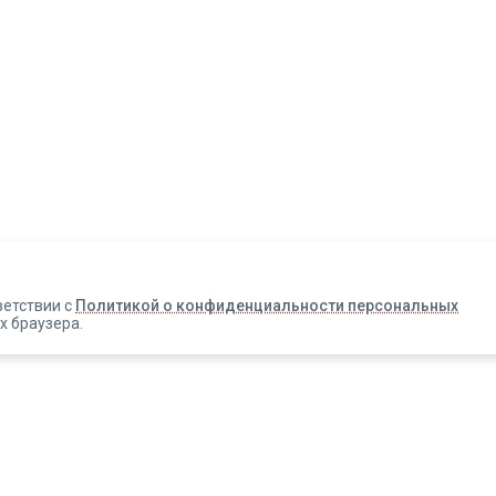
Авторизация
Телефон
Email
ветствии с
Политикой о конфиденциальности персональных
х браузера.
Вакансии
Прислать смс
Новости
Информация об оплате
Зарегистрироваться