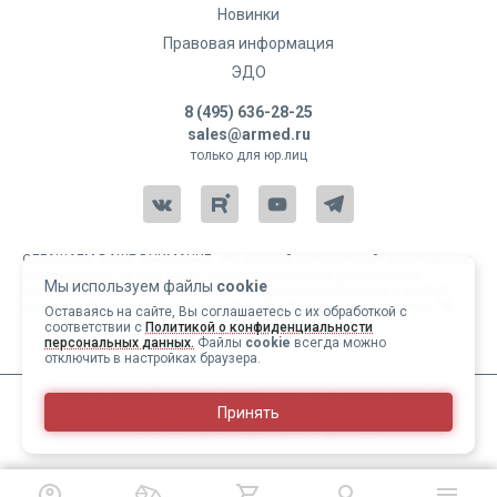
Новинки
Правовая информация
ЭДО
8 (495) 636-28-25
sales@armed.ru
только для юр.лиц
ОБРАЩАЕМ ВАШЕ ВНИМАНИЕ, что данный интернет-сайт и материалы,
размещенные на нем, носят исключительно информационный
Мы используем файлы
cookie
характер и ни при каких условиях не являются публичной офертой,
определяемой положениями статьи 437 Гражданского кодекса РФ.
Оставаясь на сайте, Вы соглашаетесь с их обработкой с
соответствии с
Политикой о конфиденциальности
Copyright 2004-2026 © Армед
персональных данных.
Файлы
cookie
всегда можно
отключить в настройках браузера.
ИМЕЮТСЯ ПРОТИВОПОКАЗАНИЯ, ПЕРЕД ИСПОЛЬЗОВАНИЕМ
Принять
НЕОБХОДИМО ОЗНАКОМИТЬСЯ С ИНСТРУКЦИЕЙ И
ПРОКОНСУЛЬТИРОВАТЬСЯ С ВРАЧОМ