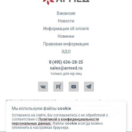
Вакансии
Новости
Информация об оплате
Новинки
Правовая информация
ЭДО
8 (495) 636-28-25
sales@armed.ru
только для юр.лиц
ОБРАЩАЕМ ВАШЕ ВНИМАНИЕ, что данный интернет-сайт и материалы,
размещенные на нем, носят исключительно информационный
Мы используем файлы
cookie
характер и ни при каких условиях не являются публичной офертой,
определяемой положениями статьи 437 Гражданского кодекса РФ.
Оставаясь на сайте, Вы соглашаетесь с их обработкой с
соответствии с
Политикой о конфиденциальности
Copyright 2004-2026 © Армед
персональных данных.
Файлы
cookie
всегда можно
отключить в настройках браузера.