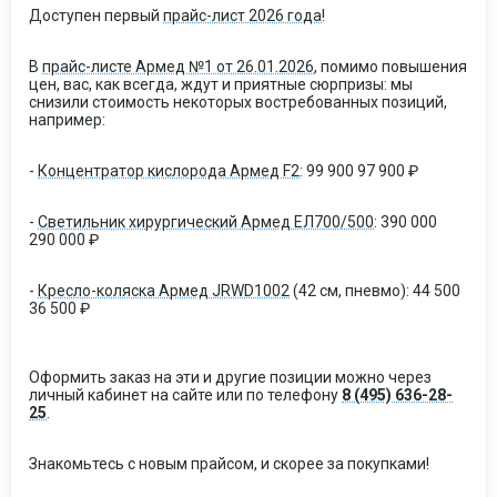
Доступен первый
прайс-лист 2026 года
!
В
прайс-листе Армед №1 от 26.01.2026
, помимо повышения
цен, вас, как всегда, ждут и приятные сюрпризы: мы
снизили стоимость некоторых востребованных позиций,
например:
-
Концентратор кислорода Армед F2
: 99 900 97 900 ₽
-
Светильник хирургический Армед ЕЛ700/500
: 390 000
290 000 ₽
-
Кресло-коляска Армед JRWD1002
(42 см, пневмо): 44 500
36 500 ₽
Оформить заказ на эти и другие позиции можно через
личный кабинет на сайте или по телефону
8 (495) 636-28-
25
.
Знакомьтесь с новым прайсом, и скорее за покупками!