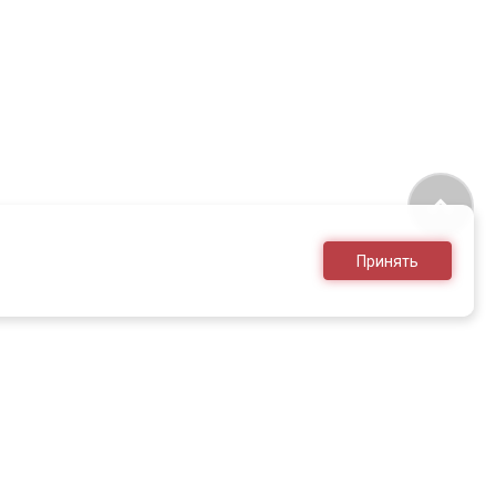
Принять
8 (495) 636-28-25
sales@armed.ru
только для юр.лиц