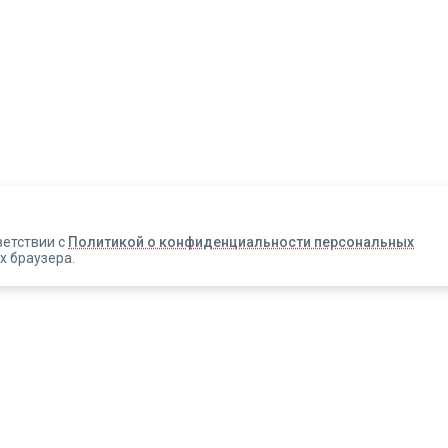
Авторизация
Телефон
Email
ветствии с
Политикой о конфиденциальности персональных
х браузера.
Вакансии
Прислать смс
Новости
Информация об оплате
Зарегистрироваться
Новинки
Правовая информация