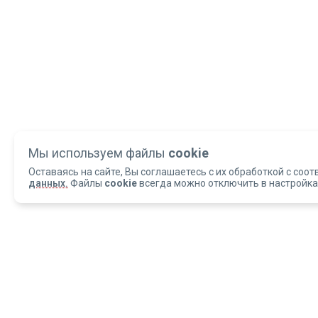
Мы используем файлы
cookie
Оставаясь на сайте, Вы соглашаетесь с их обработкой с соот
данных.
Файлы
cookie
всегда можно отключить в настройка
Copyright 2004-2026 © Армед
ОБРАЩАЕМ ВАШЕ ВНИМАНИЕ, что данный интернет-сайт и материалы,
размещенные на нем, носят исключительно информационный характер и
ни при каких условиях не являются публичной офертой, определяемой