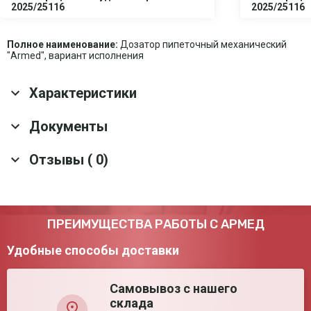
2025/25116
2025/25116
Полное наименование:
Дозатор пипеточный механический
"Armed", вариант исполнения
Характеристики
Основные характеристики
Документы
Гарантия
1 год
Отзывы ( 0)
Скачать все документы
Срок службы
1 год
Оснащение
Сервисный ключ; Туба со смазкой; Колпачки
для цветовой маркировки; Держатель
Материал корпуса
Пластик
Оставить отзыв
ПРЕИМУЩЕСТВА РАБОТЫ С АРМЕД
Функции
Сброс; Прямое дозирование; Обратное
дозирование
Удобные способы доставки
Транспортные характеристики
Самовывоз с нашего
Габариты в
46*38.5*30.5 см
транспортной
склада
упаковке