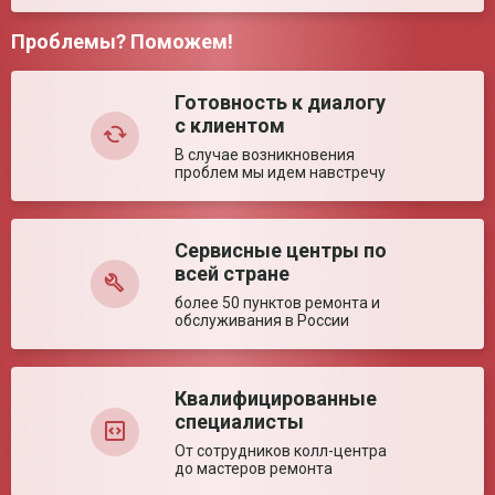
Диаметр плунжера
20 мм
Проблемы? Поможем!
Объём дозатора
100 мкл
Комментарий:
Количество каналов
1
Готовность к диалогу
Варианты
Прямое и обратное
дозирования
с клиентом
В случае возникновения
Ключевые преимущества
проблем мы идем навстречу
Особенности
Регулируемый объём; 2 режима дозирования;
механизм сбрасывания наконечника
Сервисные центры по
Оставить отзыв
всей стране
более 50 пунктов ремонта и
обслуживания в России
Квалифицированные
специалисты
От сотрудников колл-центра
до мастеров ремонта