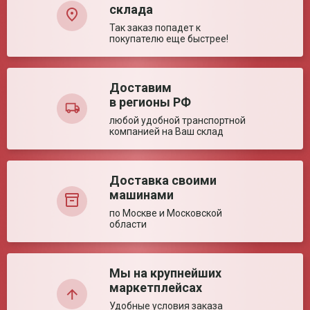
транспортной
склада
упаковке
Так заказ попадет к
Габариты упаковки
30*8.1*4.3 см
покупателю еще быстрее!
(ед)
Объем (ед)
0.001 м³
Количество в
50 шт.
транспортной
Доставим
упаковке
в регионы РФ
Ваша оценка:
Упаковка (ед)
Картонная коробка
любой удобной транспортной
Вес брутто
10.5 кг
компанией на Ваш склад
Достоинства:
Объем
0.0528 м³
Страна производства
Китай
Доставка своими
Технические характеристики
машинами
по Москве и Московской
Регистрационное удостоверение РЗН
Регистраци
Размер (± 5%)
255*60/35*25 мм
области
2025/25116
2025/25116
Погрешность
± 2,5%
дозатора
Недостатки:
Воспроизводимость
≤ 12,01 %
Мы на крупнейших
Усилие нажатия
25 Н
маркетплейсах
Габаритные размеры
5,8/45 мм
наконечника ØхД
Удобные условия заказа