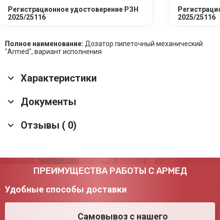
Регистрационное удостоверение РЗН
Регистраци
2025/25116
2025/25116
Полное наименование:
Дозатор пипеточный механический
"Armed", вариант исполнения
Характеристики
Основные характеристики
Документы
Гарантия
1 год
Отзывы ( 0)
Скачать все документы
Срок службы
1 год
Оснащение
Сервисный ключ; Туба со смазкой; Колпачки
для цветовой маркировки; Держатель
Материал корпуса
Пластик
Оставить отзыв
ПРЕИМУЩЕСТВА РАБОТЫ С АРМЕД
Функции
Сброс; Прямое дозирование; Обратное
дозирование
Удобные способы доставки
Транспортные характеристики
Самовывоз с нашего
Габариты в
46*38.5*30.5 см