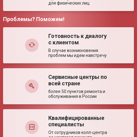
для физических лиц
Диаметр плунжера
20 мм
Объём дозатора
10 мкл
Проблемы? Поможем!
Количество каналов
1
Комментарий:
Варианты
Прямое и обратное
дозирования
Готовность к диалогу
с клиентом
Ключевые преимущества
В случае возникновения
Особенности
Фиксированный ообъём; 2 режима
проблем мы идем навстречу
дозирования; механизм сбрасывания
наконечника
Сервисные центры по
Оставить отзыв
всей стране
более 50 пунктов ремонта и
обслуживания в России
Квалифицированные
специалисты
От сотрудников колл-центра