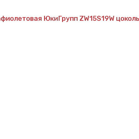
афиолетовая ЮкиГрупп ZW15S19W
цоколь