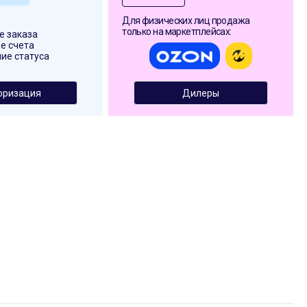
Для физических лиц продажа
только на маркетплейсах:
 заказа
е счета
ие статуса
оризация
Дилеры