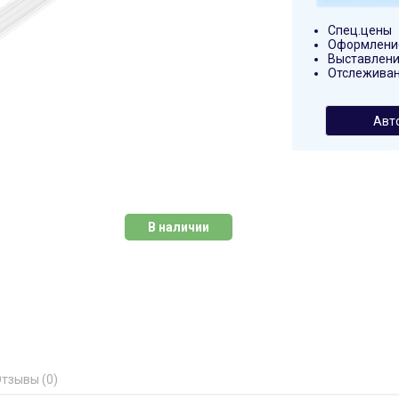
Спец.цены
Оформление
Выставлени
Отслеживан
Авт
В наличии
тзывы (0)