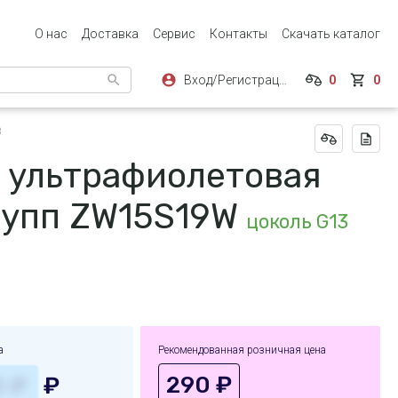
О нас
Доставка
Сервис
Контакты
Скачать каталог
Вход/Регистрация
0
0
3
 ультрафиолетовая
упп ZW15S19W
цоколь G13
а
Рекомендованная розничная цена
290 ₽
₽