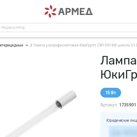
р Рециркулятор
актерицидные
Лампа ультрафиолетовая ЮкиГрупп ZW15S19W
цоколь G1
Лампа
ЮкиГр
15 Вт
Артикул:
1735901
Юридические лиц