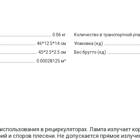
0.06 кг
Количество в транспортной уп
46*12.5*14 см
Упаковка (ед)
45*2.5*2.5 см
Вес брутто (ед)
0.00028125 м³
спользования в рециркуляторах. Лампа излучает ко
рий и споров плесени. Не допускается прямое излуче