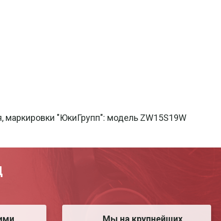
ия, маркировки "ЮкиГрупп": модель ZW15S19W
Д
ими
Мы на крупнейших