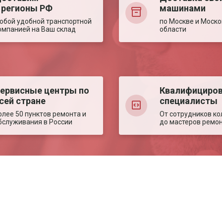
 регионы РФ
машинами
юбой удобной транспортной
по Москве и Моско
омпанией на Ваш склад
области
ервисные центры по
Квалифициро
сей стране
специалисты
олее 50 пунктов ремонта и
От сотрудников ко
бслуживания в России
до мастеров ремо