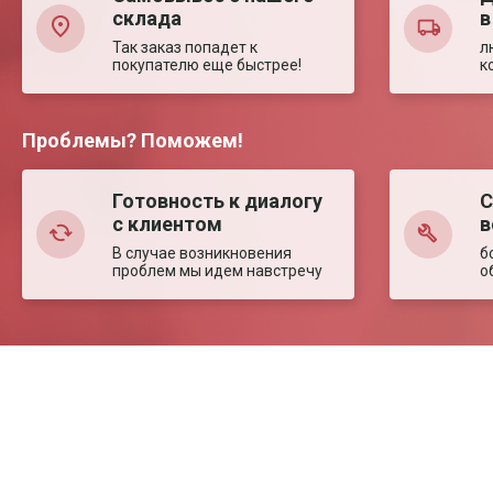
склада
в
Так заказ попадет к
л
покупателю еще быстрее!
к
Проблемы? Поможем!
Готовность к диалогу
С
с клиентом
в
В случае возникновения
б
проблем мы идем навстречу
о