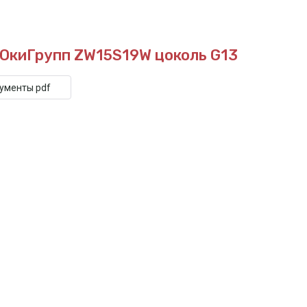
 ЮкиГрупп ZW15S19W
цоколь G13
кументы pdf