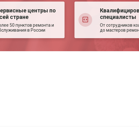
ервисные центры по
Квалифициро
сей стране
специалисты
олее 50 пунктов ремонта и
От сотрудников ко
бслуживания в России
до мастеров ремо
Авторизация
Авторизация