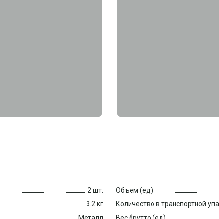
2 шт.
Объем (ед)
3.2 кг
Количество в транспортной уп
Металл
Вес брутто (ед)