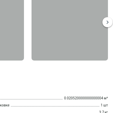
0.020520000000000004 м³
аковке
1 шт
3.7 кг