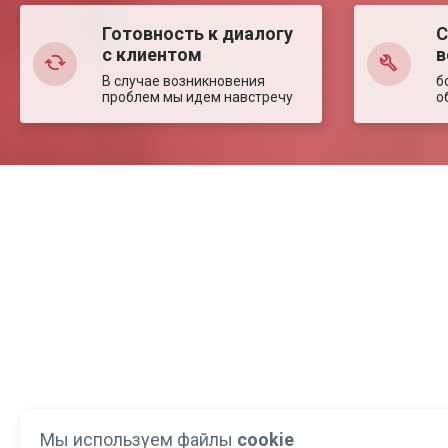
Готовность к диалогу
С
с клиентом
в
В случае возникновения
б
проблем мы идем навстречу
о
Мы используем файлы
cookie