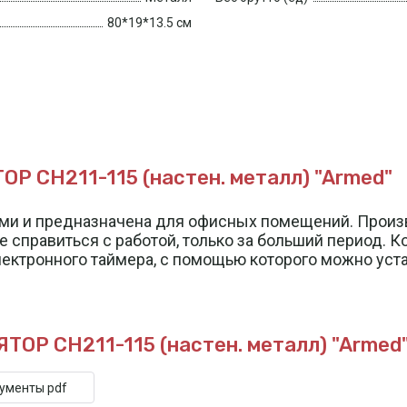
80*19*13.5 см
 CH211-115 (настен. металл) "Armed"
и и предназначена для офисных помещений. Произво
справиться с работой, только за больший период. К
электронного таймера, с помощью которого можно ус
ОР CH211-115 (настен. металл) "Armed
кументы pdf