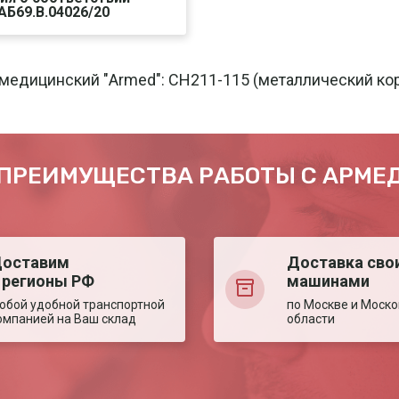
АБ69.В.04026/20
чать
Печать
медицинский "Armed": CH211-115 (металлический ко
ПРЕИМУЩЕСТВА РАБОТЫ С АРМЕ
оставим
Доставка сво
 регионы РФ
машинами
юбой удобной транспортной
по Москве и Моско
омпанией на Ваш склад
области