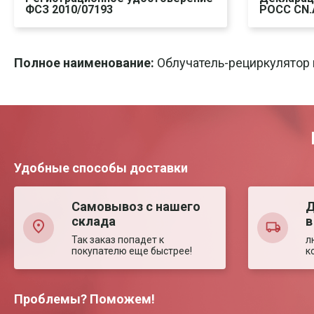
ФСЗ 2010/07193
POCC CN.
Скачать
Печать
Ска
Полное наименование:
Облучатель-рециркулятор 
Удобные способы доставки
Самовывоз с нашего
Д
склада
в
Так заказ попадет к
л
покупателю еще быстрее!
к
Проблемы? Поможем!