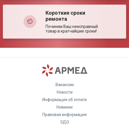
предложил 4 варианта. Выбрал пластиковый с таймером,
больше по сути мне ничего и не нужно. Сам продавец
Короткие сроки
расположил к себе и к магазину, я очень рад, что нашел это
ремонта
место. Продолжайте в том же духе, желаю процветания
магазину!
Починим Ваш неисправный
товар в кратчайшие сроки!
Дата: 7 мая 2020
Татьяна Т
Комментарий:
Рециркулятор хороший, немного весит, устройство простое
но сделано качественно. Вентилятор прогоняет грязный
воздух мимо лампы внутри, вентилятором, наружу выходит
чистый воздух. Используется у нас в детской, не дай Бог
ребенок подхватит от нас коронавирус или грипп, но с
Вакансии
рециркулятором это не так страшно. В большой комнате
висит еще один рециркулятор, другой, этой же марки.
Новости
Доверяем этой марке не первый год, покупаем в
"Доброта.ru".
Информация об оплате
Новинки
Дата: 19 марта 2020
Правовая информация
Анастасия Лаврова
ЭДО