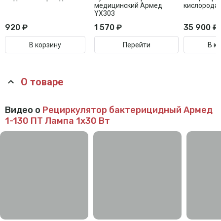
медицинский Армед
кислорода
YX303
920 ₽
1 570 ₽
35 900 ₽
В корзину
Перейти
В к
О товаре
Видео о
Рециркулятор бактерицидный Армед
1-130 ПТ
Лампа 1х30 Вт