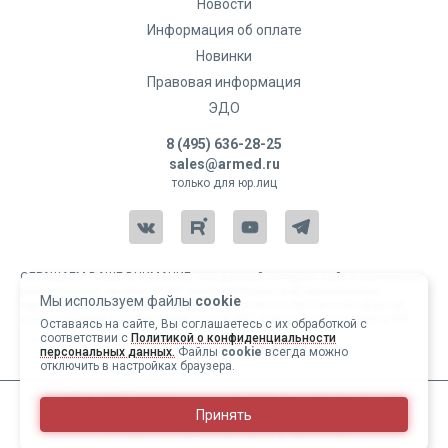
Новости
Информация об оплате
Новинки
Правовая информация
ЭДО
8 (495) 636-28-25
sales@armed.ru
только для юр.лиц
ОБРАЩАЕМ ВАШЕ ВНИМАНИЕ, что данный интернет-сайт и материалы,
размещенные на нем, носят исключительно информационный
Мы используем файлы
cookie
характер и ни при каких условиях не являются публичной офертой,
определяемой положениями статьи 437 Гражданского кодекса РФ.
Оставаясь на сайте, Вы соглашаетесь с их обработкой с
соответствии с
Политикой о конфиденциальности
Copyright 2004-2026 © Армед
персональных данных.
Файлы
cookie
всегда можно
отключить в настройках браузера.
ИМЕЮТСЯ ПРОТИВОПОКАЗАНИЯ, ПЕРЕД ИСПОЛЬЗОВАНИЕМ
Принять
НЕОБХОДИМО ОЗНАКОМИТЬСЯ С ИНСТРУКЦИЕЙ И
ПРОКОНСУЛЬТИРОВАТЬСЯ С ВРАЧОМ