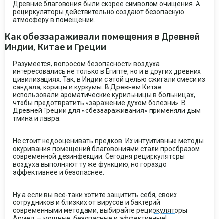
Древние благовония были скорее символом очищения. А
рециркуляторы действительно создают безопасную
атмосферу в помещении.
Как обеззараживали помещения в Древней
Индии, Китае и Греции
Разумеется, вопросом безопасности воздуха
интересовались не только в Египте, но и в других древних
цивилизациях. Так, в Индии с этой целью сжигали смеси из
сандала, корицы и куркумы. В Древнем Китае
использовали ароматические курильницы в больницах,
чтобы предотвратить «заражение духом болезни». В
Древней Греции для «обеззараживания» применяли дым
тмина и лавра.
Не стоит недооценивать предков. Их интуитивные методы
окуривания помещений благовониями стали прообразом
современной дезинфекции. Сегодня рециркуляторы
воздуха выполняют ту же функцию, но гораздо
эффективнее и безопаснее.
Ну а если вы всё-таки хотите защитить себя, своих
сотрудников и близких от вирусов и бактерий
современными методами, выбирайте
рециркуляторы
Армед
— мощные, безопасные и эффективные!