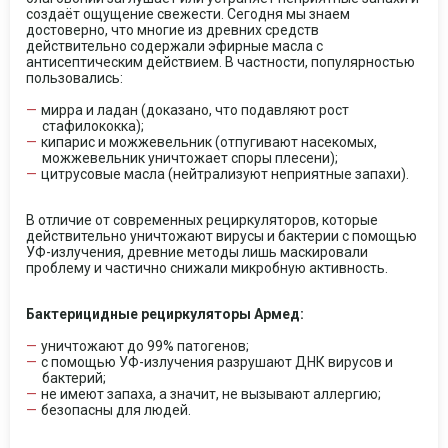
создаёт ощущение свежести. Сегодня мы знаем
достоверно, что многие из древних средств
действительно содержали эфирные масла с
антисептическим действием. В частности, популярностью
пользовались:
мирра и ладан (доказано, что подавляют рост
стафилококка);
кипарис и можжевельник (отпугивают насекомых,
можжевельник уничтожает споры плесени);
цитрусовые масла (нейтрализуют неприятные запахи).
В отличие от современных рециркуляторов, которые
действительно уничтожают вирусы и бактерии с помощью
УФ-излучения, древние методы лишь маскировали
проблему и частично снижали микробную активность.
Бактерицидные рециркуляторы Армед:
уничтожают до 99% патогенов;
с помощью УФ-излучения разрушают ДНК вирусов и
бактерий;
не имеют запаха, а значит, не вызывают аллергию;
безопасны для людей.