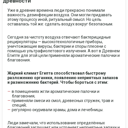
древности
Уже в древние времена люди прекрасно понимали
важность дезинфекции воздуха. Они могли придавать
этому процессу иной, ритуальный смысл. Но цель
оставалась той же: сделать воздух вокруг безопасным.
Сегодня за чистоту воздуха отвечают бактерицидные
рециркуляторы — высокотехнологичные приборы,
уничтожающие вирусы, бактерии и споры плесени с
помощью ультрафиолетового излучения. А вот в Древнем
Египте для этой цели применяли ароматические палочки и
благовония.
Жаркий климат Египта способствовал быстрому
разложению органики, появлению неприятных запахов
и размножению бактерий. Чтобы бороться с этим:
в помещениях жгли ароматические палочки и
благовония;
применяли смеси из смол, древесных стружек, трав и
специй;
регулярно окуривали храмы, дома и лечебницы.
Люди замечали, что использование определённых
благовоний заглушает или устраняет неприятные запахи и