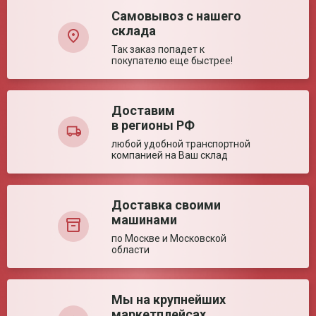
Количество в
25 шт.
Самовывоз с нашего
транспортной
склада
упаковке
Так заказ попадет к
Вес брутто (ед)
0.08 кг
покупателю еще быстрее!
Вес брутто
2.1 кг
Объем
0.01011375 м³
Доставим
Технические характеристики
в регионы РФ
Ваша оценка:
Длина
452 мм
любой удобной транспортной
компанией на Ваш склад
Диаметр
20 мм
газоразрядной трубки
Достоинства:
Декларация о соответствии ЕАЭС N RU
Мощность
15 Вт
Д-CN.PA05.B.70637/22
Номинальное
55 В
Доставка своими
напряжение
машинами
Ширина
23 мм
по Москве и Московской
газоразрядной трубки
области
Недостатки:
Мы на крупнейших
маркетплейсах