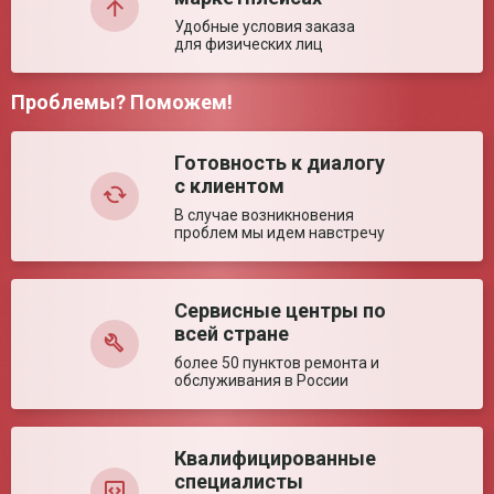
Удобные условия заказа
для физических лиц
Проблемы? Поможем!
Комментарий:
Готовность к диалогу
с клиентом
В случае возникновения
проблем мы идем навстречу
Сервисные центры по
Оставить отзыв
всей стране
более 50 пунктов ремонта и
обслуживания в России
Квалифицированные
специалисты